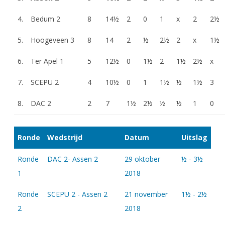
4.
Bedum 2
8
14½
2
0
1
x
2
2½
5.
Hoogeveen 3
8
14
2
½
2½
2
x
1½
6.
Ter Apel 1
5
12½
0
1½
2
1½
2½
x
7.
SCEPU 2
4
10½
0
1
1½
½
1½
3
8.
DAC 2
2
7
1½
2½
½
½
1
0
Ronde
Wedstrijd
Datum
Uitslag
Ronde
DAC 2- Assen 2
29 oktober
½ - 3½
1
2018
Ronde
SCEPU 2 - Assen 2
21 november
1½ - 2½
2
2018