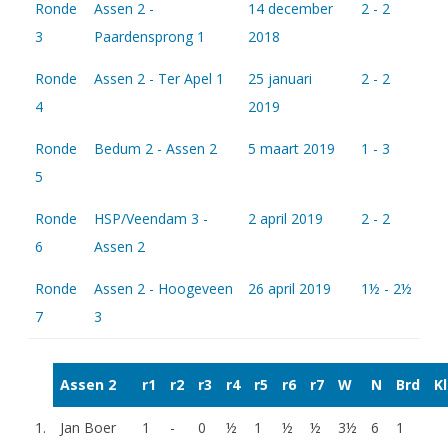
Ronde
Assen 2 -
14 december
2 - 2
3
Paardensprong 1
2018
Ronde
Assen 2 - Ter Apel 1
25 januari
2 - 2
4
2019
Ronde
Bedum 2 - Assen 2
5 maart 2019
1 - 3
5
Ronde
HSP/Veendam 3 -
2 april 2019
2 - 2
6
Assen 2
Ronde
Assen 2 - Hoogeveen
26 april 2019
1½ - 2½
7
3
Assen 2
r1
r2
r3
r4
r5
r6
r7
W
N
Brd
Kl
1.
Jan Boer
1
-
0
½
1
½
½
3½
6
1