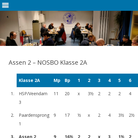
Ga
direct
naar
Assen 2 – NOSBO Klasse 2A
de
inhoud
Klasse 2A
Mp
Bp
1
2
3
4
5
6
1.
HSP/Veendam
11
20
x
3½
2
2
2
4
3
2.
Paardensprong
9
17
½
x
2
4
3½
2½
1
3.
Assen 2
9
16½
2
2
x
3
1½
2