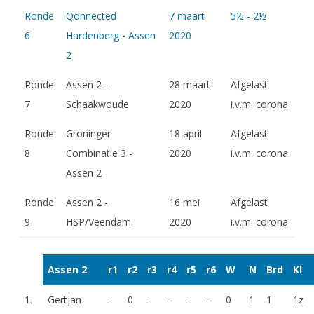
Ronde
Qonnected
7 maart
5½ - 2½
6
Hardenberg - Assen
2020
2
Ronde
Assen 2 -
28 maart
Afgelast
7
Schaakwoude
2020
i.v.m. corona
Ronde
Groninger
18 april
Afgelast
8
Combinatie 3 -
2020
i.v.m. corona
Assen 2
Ronde
Assen 2 -
16 mei
Afgelast
9
HSP/Veendam
2020
i.v.m. corona
Assen 2
r1
r2
r3
r4
r5
r6
W
N
Brd
Kl
1.
Gertjan
-
0
-
-
-
-
0
1
1
1z