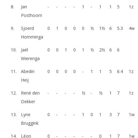
8.
Jan
-
-
-
-
1
-
1
1
5
1z
Posthoorn
9.
Sjoerd
0
1
0
0
0
½
1½
6
5.3
4w
Homminga
10.
Jaël
0
0
1
0
1
½
2½
6
6
Wierenga
11.
Abedin
0
0
0
0
-
1
1
5
6.4
1z
Heij
12.
René den
-
-
-
-
½
-
½
1
7
1z
Dekker
13.
Lyne
0
-
-
-
1
0
1
3
7
1w
Bruggink
14.
Léon
0
-
-
-
-
-
0
1
7
1w