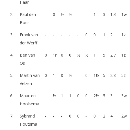
Haan
2.
Paul den
-
0
½
½
-
-
1
3
1.3
1w
Boer
3.
Frank van
-
-
-
-
-
0
0
1
2
1z
der Werff
4.
Ben van
0
1r
0
0
½
½
1
5
2.7
1z
Os
5.
Martin van
0
1
0
½
-
0
1½
5
2.8
5z
Velzen
6.
Maarten
-
½
1
1
0
0
2½
5
3
3w
Hoolsema
7.
Sybrand
-
-
-
0
0
-
0
2
4
2w
Houtsma