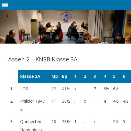
Ga
direct
naar
Assen 2 – KNSB Klasse 3A
de
inhoud
Klasse 3A
Mp
Bp
1
2
3
4
5
6
1.
LOS
12
41½
x
.
7
6½
6½
.
2.
Philidor 1847
11
30½
.
x
.
4
4½
4½
2
3.
Qonnected
10
28½
1
.
x
.
5½
5
Hardenberg