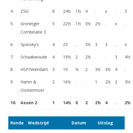
4.
ZSG
8
24½
1½
4
.
x
.
5
5.
Groninger
5
22½
1½
3½
2½
.
x
.
Combinatie 3
6.
Spassky's
4
23
.
3½
3
3
.
x
7.
Schaakwoude
4
19½
2
2½
.
.
3
4½
8.
HSP/Veendam
3
19
½
2
3½
3½
4
.
9.
Haren &
2
16½
.
.
1
2½
2
3½
Oostermoer
10.
Assen 2
1
14½
0
2
2½
4
.
2½
Ronde
Wedstrijd
Datum
Uitslag