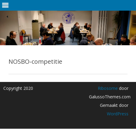
Ga
direct
naar
NOSBO-competitie
de
inhoud
Copyright 2020
Ribosome
door
GalussoThemes.com
Gemaakt door
WordPress