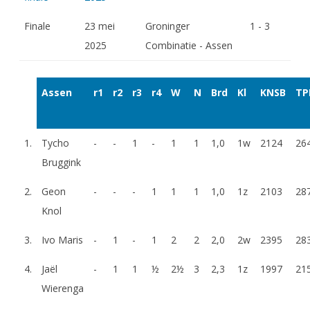
Finale
23 mei
Groninger
1 - 3
2025
Combinatie - Assen
Assen
r1
r2
r3
r4
W
N
Brd
Kl
KNSB
TP
1.
Tycho
-
-
1
-
1
1
1,0
1w
2124
26
Bruggink
2.
Geon
-
-
-
1
1
1
1,0
1z
2103
28
Knol
3.
Ivo Maris
-
1
-
1
2
2
2,0
2w
2395
28
4.
Jaël
-
1
1
½
2½
3
2,3
1z
1997
21
Wierenga