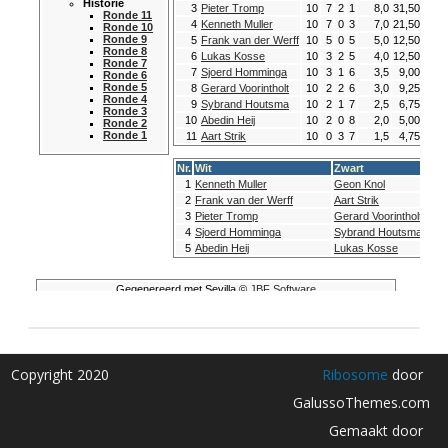
Copyright 2020
Ribosome
door
GalussoThemes.com
Gemaakt door