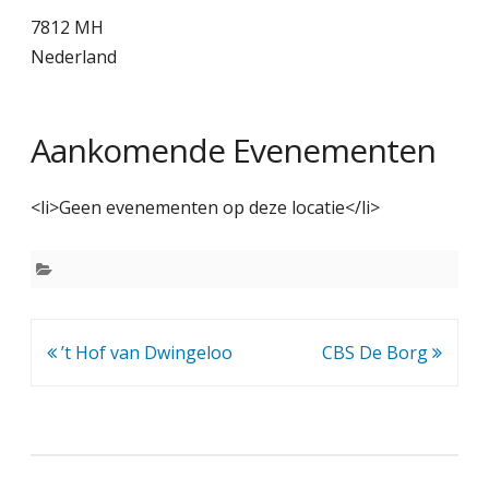
e
7812 MH
t
Nederland
B
r
Aankomende Evenementen
i
n
<li>Geen evenementen op deze locatie</li>
k
e
n
h
Bericht
’t Hof van Dwingeloo
CBS De Borg
o
navigatie
e
s