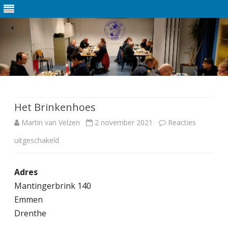
Ga
direct
naar
de
Het Brinkenhoes
inhoud
Martin van Velzen
2 november 2021
Reacties
uitgeschakeld
v
o
Adres
o
Mantingerbrink 140
r
Emmen
H
Drenthe