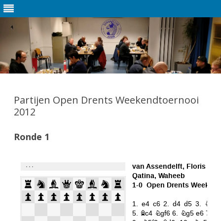
Ga
direct
naar
Partijen Open Drents Weekendtoernooi
de
inhoud
2012
Ronde 1