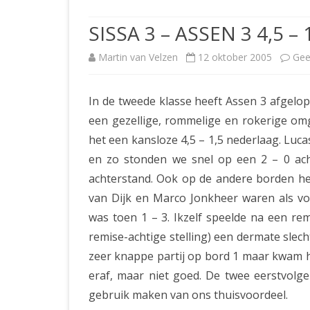
JUBILEUMBIJEENKOMST
KNSB-COMP
SISSA 3 – ASSEN 3 4,5 – 
JUBILEUMVIERKAMPEN
UITSLAGEN
NOSBO-CO
Martin van Velzen
12 oktober 2005
Gee
INTERNE C
In de tweede klasse heeft Assen 3 afgelo
een gezellige, rommelige en rokerige om
het een kansloze 4,5 – 1,5 nederlaag. Luc
en zo stonden we snel op een 2 – 0 ach
achterstand. Ook op de andere borden h
van Dijk en Marco Jonkheer waren als vo
was toen 1 – 3. Ikzelf speelde na een re
remise-achtige stelling) een dermate slech
zeer knappe partij op bord 1 maar kwam h
eraf, maar niet goed. De twee eerstvolg
gebruik maken van ons thuisvoordeel.