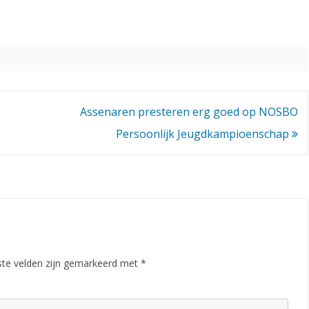
S
E
N
3
4
Assenaren presteren erg goed op NOSBO
Persoonlijk Jeugdkampioenschap
,
5
–
1
,
5
ste velden zijn gemarkeerd met
*