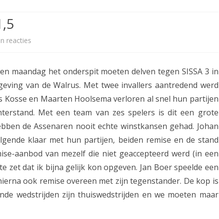
ETITIE
2025-2026
30-MINUTEN-COMPETITIE 2025-
KNSB-COMPETITIE
SNELSCHAAKKAMPIOENSCHAP
1,5
2026
MPETITIE
2025-2026
2025-2026
NOSBO-COMPETITIE
NOTABENE-COMPETITIE 2025-
n reacties
o
OMPETITIES
2025-2026
RAPIDKAMPIOENSCHAP 2025-
HISTORIE
2026
p
2026
pen maandag het onderspit moeten delven tegen SISSA 3 in
SNELSCHAAKKAMPIOENSCHAP
S
SPEELSCHEMA
JEUGD 2025-2026
geving van de Walrus. Met twee invallers aantredend werd
I
as Kosse en Maarten Hoolsema verloren al snel hun partijen
KNSB-RATINGLIJST
SPEELSCHEMA JEUGD
S
terstand. Met een team van zes spelers is dit een grote
ERELIJST SENIOREN
KNSB-JEUGDRATINGLIJST
ebben de Assenaren nooit echte winstkansen gehad. Johan
S
lgende klaar met hun partijen, beiden remise en de stand
A
NEDERLANDSE
DEELNEM
mise-aanbod van mezelf die niet geaccepteerd werd (in een
JEUGDKAMPIOENSCHAPPEN
ASSEN
3
te zet dat ik bijna gelijk kon opgeven. Jan Boer speelde een
ERELIJST JEUGD
–
ierna ook remise overeen met zijn tegenstander. De kop is
ende wedstrijden zijn thuiswedstrijden en we moeten maar
A
S