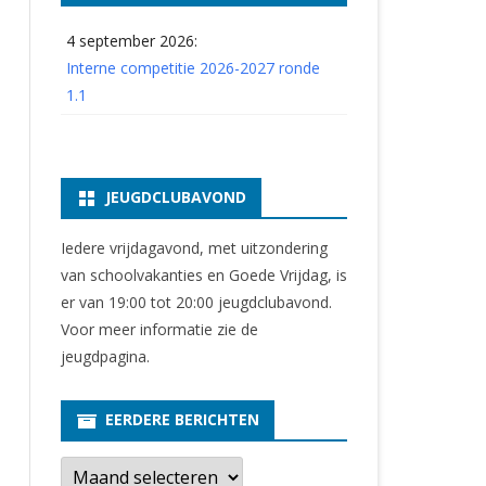
4 september 2026:
Interne competitie 2026-2027 ronde
1.1
JEUGDCLUBAVOND
Iedere vrijdagavond, met uitzondering
van schoolvakanties en Goede Vrijdag, is
er van 19:00 tot 20:00 jeugdclubavond.
Voor meer informatie zie
de
jeugdpagina
.
EERDERE BERICHTEN
E
e