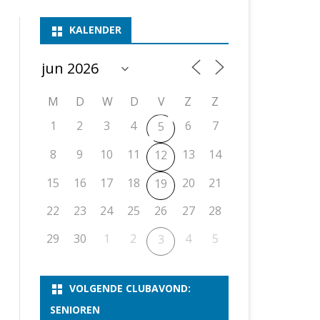
ASSEN 1
BSSK ASSEN
DEELNEMERSLIJST 2026
2026
B
KALENDER
ASSEN 2
ASSEN I
OPEN DRENTSE TOERNOOIEN
UITSLAGEN 2025
WEEKENDTOERNOOI
G
ASSEN 3
ASSEN II
KNSB-COMPETITIE
VERSLAG 2024
JEUGDTOERNOOI
E
NOSBO-BEKER
NOSBO-COMPETITIE
OPEN
P
M
D
W
D
V
Z
Z
UITSLAGEN 2024
RAPIDTOERNOOI
1
2
3
4
6
7
5
KNSB-JEUGDCOMPETITIE
T/M 1900
UITSLAGEN 2023
8
9
10
11
13
14
12
T/M 1700
15
16
17
18
20
21
19
22
23
24
25
26
27
28
ERS VAN SCHAAKCLUB
29
30
1
2
4
5
3
VOLGENDE CLUBAVOND:
SENIOREN