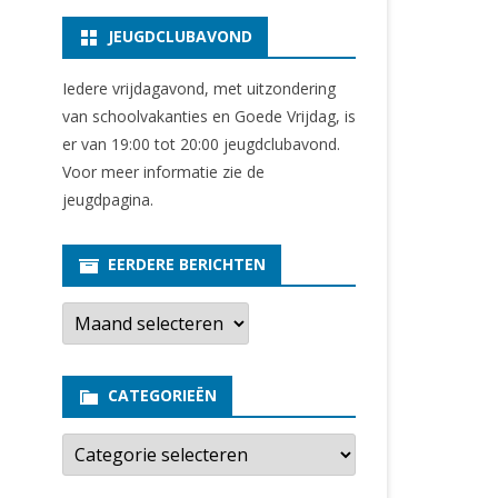
JEUGDCLUBAVOND
Iedere vrijdagavond, met uitzondering
van schoolvakanties en Goede Vrijdag, is
er van 19:00 tot 20:00 jeugdclubavond.
Voor meer informatie zie
de
jeugdpagina
.
EERDERE BERICHTEN
E
e
r
d
e
CATEGORIEËN
r
e
b
C
e
a
r
t
i
e