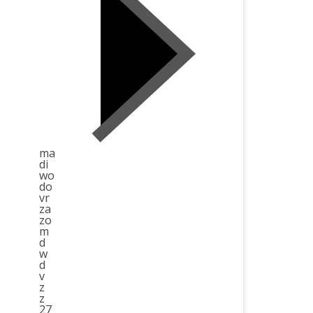
ma
di
wo
do
vr
za
zo
m
d
w
d
v
z
z
27