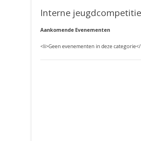
JUBILEUMBIJEENKOMST
KNSB-COMP
Interne jeugdcompetiti
JUBILEUMVIERKAMPEN
UITSLAGEN
NOSBO-CO
INTERNE C
Aankomende Evenementen
<li>Geen evenementen in deze categorie</