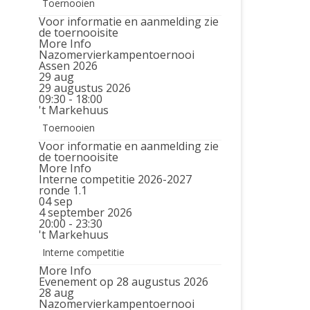
Toernooien
Voor informatie en aanmelding zie
de toernooisite
More Info
Nazomervierkampentoernooi
Assen 2026
29
aug
29 augustus 2026
09:30 - 18:00
't Markehuus
Toernooien
Voor informatie en aanmelding zie
de toernooisite
More Info
Interne competitie 2026-2027
ronde 1.1
04
sep
4 september 2026
20:00 - 23:30
't Markehuus
Interne competitie
More Info
Evenement op 28 augustus 2026
28
aug
Nazomervierkampentoernooi