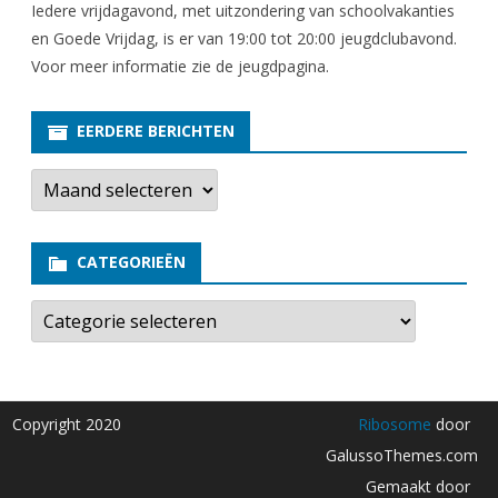
Iedere vrijdagavond, met uitzondering van schoolvakanties
en Goede Vrijdag, is er van 19:00 tot 20:00 jeugdclubavond.
Voor meer informatie zie
de jeugdpagina
.
EERDERE BERICHTEN
E
e
r
d
e
CATEGORIEËN
r
e
b
C
e
a
r
t
i
e
c
g
h
o
t
r
Copyright 2020
Ribosome
door
e
i
n
e
GalussoThemes.com
ë
n
Gemaakt door