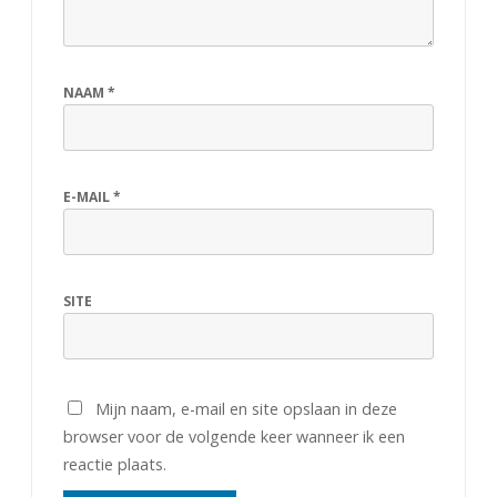
K
a
m
NAAM
*
p
i
E-MAIL
*
o
e
n
SITE
s
c
h
Mijn naam, e-mail en site opslaan in deze
browser voor de volgende keer wanneer ik een
a
reactie plaats.
p