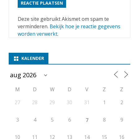
2
0
Deze site gebruikt Akismet om spam te
verminderen.
Bekijk hoe je reactie gegevens
0
worden verwerkt
.
6
KALENDER
M
D
W
D
V
Z
Z
27
28
29
30
31
1
2
3
4
5
6
8
9
7
10
11
12
13
14
15
16