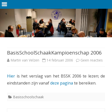
Ga
direct
naar
de
BasisSchoolSchaakKampioenschap 2006
inhoud
Martin van Velzen
14 februari 2006
Geen reacties
o
p
Hier
is het verslag van het BSSK 2006 te lezen; de
B
eindstanden zijn vanaf
deze pagina
te bereiken.
a
s
Basisschoolschaak
i