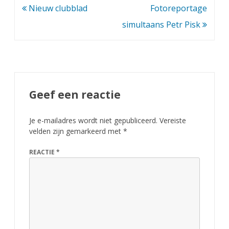
s
Bericht
Nieuw clubblad
Fotoreportage
S
navigatie
simultaans Petr Pisk
c
h
o
o
Geef een reactie
l
Je e-mailadres wordt niet gepubliceerd.
Vereiste
S
velden zijn gemarkeerd met
*
c
REACTIE
*
h
a
a
k