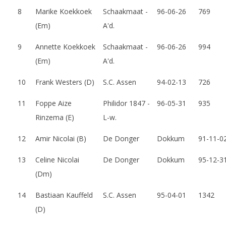
O
8
Marike Koekkoek
Schaakmaat -
96-06-26
769
p
(Em)
A'd.
e
9
Annette Koekkoek
Schaakmaat -
96-06-26
994
n
(Em)
A'd.
D
10
Frank Westers (D)
S.C. Assen
94-02-13
726
r
11
Foppe Aize
Philidor 1847 -
96-05-31
935
e
Rinzema (E)
L-w.
n
12
Amir Nicolai (B)
De Donger
Dokkum
91-11-0
t
13
Celine Nicolai
De Donger
Dokkum
95-12-3
s
(Dm)
J
14
Bastiaan Kauffeld
S.C. Assen
95-04-01
1342
e
(D)
u