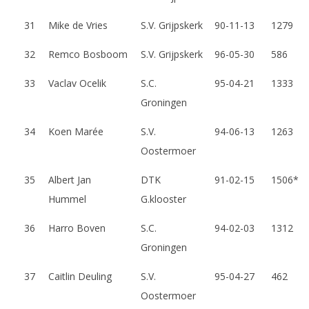
31
Mike de Vries
S.V. Grijpskerk
90-11-13
1279
32
Remco Bosboom
S.V. Grijpskerk
96-05-30
586
33
Vaclav Ocelik
S.C.
95-04-21
1333
Groningen
34
Koen Marée
S.V.
94-06-13
1263
Oostermoer
35
Albert Jan
DTK
91-02-15
1506*
Hummel
G.klooster
36
Harro Boven
S.C.
94-02-03
1312
Groningen
37
Caitlin Deuling
S.V.
95-04-27
462
Oostermoer