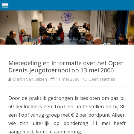
Ga
direct
naar
de
Mededeling en informatie over het Open
inhoud
Drents Jeugdtoernooi op 13 mei 2006
Martin van Velzen
11 mei 2006
Geen reacties
o
p
Door de praktijk gedrongen is besloten om pas bij
M
60 deelnemers een TopTien- in te stellen en bij 80
e
een TopTwintig-groep met € 2 per bordpunt. Alleen
d
wie zich uiterlijk op donderdag 11 mei heeft
aangemeld, komt in aanmerking.
e