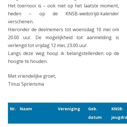
Het toernooi is – ook niet op het laatste moment,
d
heden – op de KNSB-wedstrijd-kalender
e
verschenen.
l
Hieronder de deelnemers tot woensdag 10 mei om
20.00 uur. De mogelijkheid tot aanmelding is
i
verlengd tot vrijdag 12 mei, 23.00 uur.
n
Langs deze weg hoop ik belangstellenden op de
g
hoogte te houden.
e
Met vriendelijke groet,
n
Tinus Spriensma
i
n
f
Nr.
Naam
Vereniging
Geb.
KNSB-
o
datum
jeugdra
r