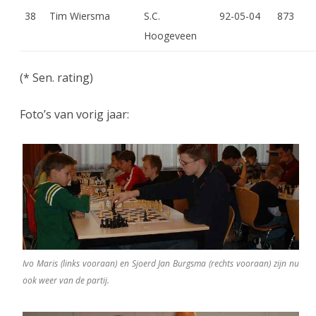
38
Tim Wiersma
S.C.
92-05-04
873
Hoogeveen
(* Sen. rating)
Foto’s van vorig jaar:
Ivo Maris (links vooraan) en Sjoerd Jan Burgsma (rechts vooraan) zijn nu
ook weer van de partij.