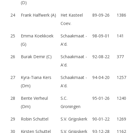
(D)
3
24
Frank Halfwerk (A)
Het Kasteel
89-09-26
1386
m
Coev.
e
25
Emma Koekkoek
Schaakmaat -
98-09-01
141
i
(G)
A'd.
2
26
Burak Demir (C)
Schaakmaat -
92-08-22
377
0
A'd.
0
27
Kyra-Tiana Kers
Schaakmaat -
94-04-20
1257
6
(Dm)
A'd.
28
Bente Verheul
S.C.
95-01-26
1240
(Dm)
Groningen
29
Robin Schuttel
S.V. Grijpskerk
90-01-22
1269
30
Kirsten Schuttel
S.V. Grijpskerk
93-12-28
1162