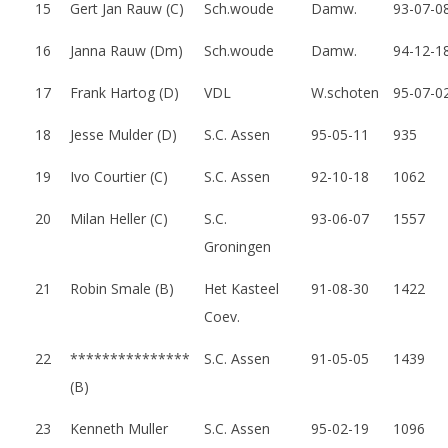
15
Gert Jan Rauw (C)
Sch.woude
Damw.
93-07-0
g
d
16
Janna Rauw (Dm)
Sch.woude
Damw.
94-12-1
t
17
Frank Hartog (D)
VDL
W.schoten
95-07-0
o
18
Jesse Mulder (D)
S.C. Assen
95-05-11
935
e
19
Ivo Courtier (C)
S.C. Assen
92-10-18
1062
r
20
Milan Heller (C)
S.C.
93-06-07
1557
n
Groningen
o
21
Robin Smale (B)
Het Kasteel
91-08-30
1422
o
Coev.
i
22
***************
S.C. Assen
91-05-05
1439
o
(B)
p
23
Kenneth Muller
S.C. Assen
95-02-19
1096
1