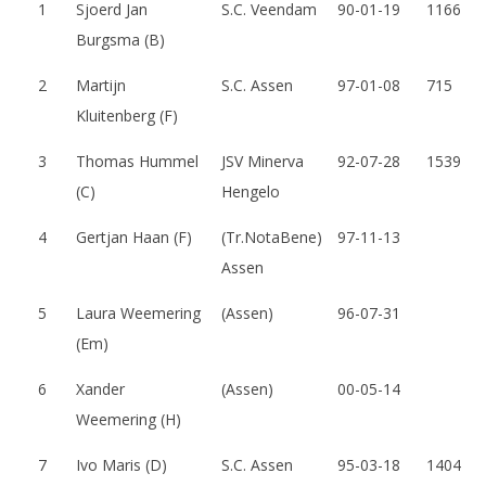
1
Sjoerd Jan
S.C. Veendam
90-01-19
1166
m
Burgsma (B)
a
2
Martijn
S.C. Assen
97-01-08
715
t
Kluitenberg (F)
i
3
Thomas Hummel
JSV Minerva
92-07-28
1539
e
(C)
Hengelo
o
4
Gertjan Haan (F)
(Tr.NotaBene)
97-11-13
v
Assen
e
5
Laura Weemering
(Assen)
96-07-31
r
(Em)
h
6
Xander
(Assen)
00-05-14
e
Weemering (H)
t
7
Ivo Maris (D)
S.C. Assen
95-03-18
1404