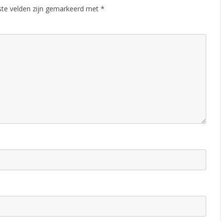
ste velden zijn gemarkeerd met
*
b
l
a
d