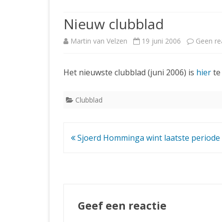
JUBILEUMBIJEENKOMST
KNSB-COMP
Nieuw clubblad
JUBILEUMVIERKAMPEN
UITSLAGEN
NOSBO-CO
Martin van Velzen
19 juni 2006
Geen re
INTERNE C
Het nieuwste clubblad (juni 2006) is
hier
te
Clubblad
Bericht
Sjoerd Homminga wint laatste periode
navigatie
Geef een reactie