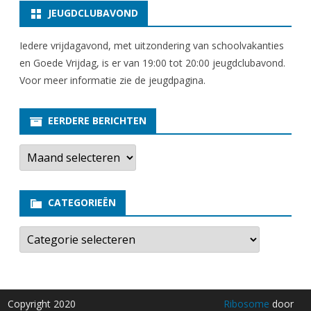
JEUGDCLUBAVOND
Iedere vrijdagavond, met uitzondering van schoolvakanties
en Goede Vrijdag, is er van 19:00 tot 20:00 jeugdclubavond.
Voor meer informatie zie
de jeugdpagina
.
EERDERE BERICHTEN
E
e
r
d
e
CATEGORIEËN
r
e
b
C
e
a
r
t
i
e
c
g
h
o
t
r
Copyright 2020
Ribosome
door
e
i