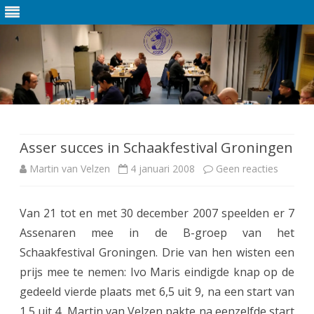
Ga
direct
naar
de
Asser succes in Schaakfestival Groningen
inhoud
Martin van Velzen
4 januari 2008
Geen reacties
o
p
Van 21 tot en met 30 december 2007 speelden er 7
A
Assenaren mee in de B-groep van het
s
Schaakfestival Groningen. Drie van hen wisten een
s
prijs mee te nemen: Ivo Maris eindigde knap op de
gedeeld vierde plaats met 6,5 uit 9, na een start van
e
1,5 uit 4, Martin van Velzen pakte na eenzelfde start