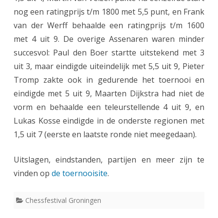
r
nog een ratingprijs t/m 1800 met 5,5 punt, en Frank
s
van der Werff behaalde een ratingprijs t/m 1600
u
met 4 uit 9. De overige Assenaren waren minder
succesvol: Paul den Boer startte uitstekend met 3
c
uit 3, maar eindigde uiteindelijk met 5,5 uit 9, Pieter
c
Tromp zakte ook in gedurende het toernooi en
e
eindigde met 5 uit 9, Maarten Dijkstra had niet de
s
vorm en behaalde een teleurstellende 4 uit 9, en
Lukas Kosse eindigde in de onderste regionen met
i
1,5 uit 7 (eerste en laatste ronde niet meegedaan).
n
S
Uitslagen, eindstanden, partijen en meer zijn te
c
vinden op
de toernooisite
.
h
Chessfestival Groningen
a