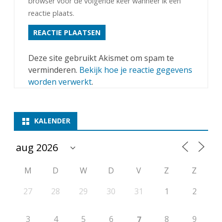
browser voor de volgende keer wanneer ik een
reactie plaats.
Deze site gebruikt Akismet om spam te
verminderen.
Bekijk hoe je reactie gegevens
worden verwerkt
.
KALENDER
M
D
W
D
V
Z
Z
27
28
29
30
31
1
2
3
4
5
6
8
9
7