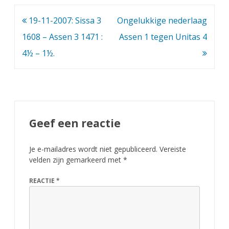
a
Bericht
19-11-2007: Sissa 3
Ongelukkige nederlaag
k
navigatie
1608 – Assen 3 1471 :
Assen 1 tegen Unitas 4
f
4½ – 1½.
e
s
t
i
Geef een reactie
v
a
Je e-mailadres wordt niet gepubliceerd.
Vereiste
velden zijn gemarkeerd met
*
l
REACTIE
*
G
r
o