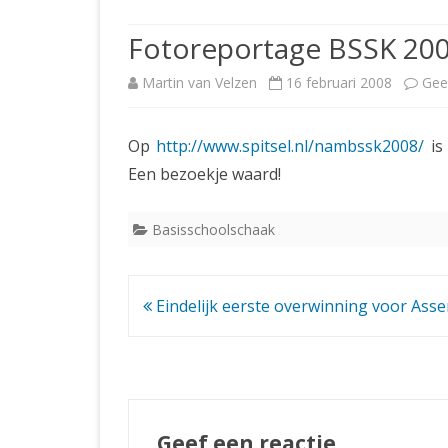
JUBILEUMBIJEENKOMST
KNSB-COMP
Fotoreportage BSSK 20
JUBILEUMVIERKAMPEN
UITSLAGEN
NOSBO-CO
Martin van Velzen
16 februari 2008
Gee
INTERNE C
Op
http://www.spitsel.nl/nambssk2008/
is
Een bezoekje waard!
Basisschoolschaak
Bericht
Eindelijk eerste overwinning voor Asse
navigatie
Geef een reactie