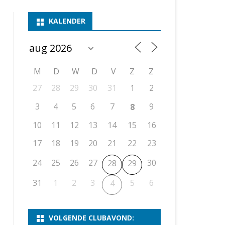
ASSEN 1
BSSK ASSEN
DEELNEMERSLIJST 2026
2026
B
KALENDER
ASSEN 2
ASSEN I
OPEN DRENTSE TOERNOOIEN
UITSLAGEN 2025
WEEKENDTOERNOOI
G
ASSEN 3
ASSEN II
KNSB-COMPETITIE
VERSLAG 2024
JEUGDTOERNOOI
E
NOSBO-BEKER
NOSBO-COMPETITIE
OPEN
P
M
D
W
D
V
Z
Z
UITSLAGEN 2024
RAPIDTOERNOOI
27
28
29
30
31
1
2
KNSB-JEUGDCOMPETITIE
T/M 1900
UITSLAGEN 2023
3
4
5
6
7
9
8
T/M 1700
10
11
12
13
14
15
16
17
18
19
20
21
22
23
ERS VAN SCHAAKCLUB
24
25
26
27
30
28
29
31
1
2
3
5
6
4
VOLGENDE CLUBAVOND: