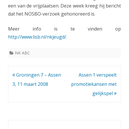
een van de vrijplaatsen. Deze week kreeg hij bericht
a
dat het NOSBO-verzoek gehonoreerd is.
r
i
Meer info is te vinden op
http://www.lisb.nl/nkjeugd/
.
s
e
NK ABC
n
F
Bericht
Groningen 7 – Assen
Assen 1 verspeelt
r
navigatie
3, 11 maart 2008
promotiekansen met
a
gelijkspel
n
k
v
a