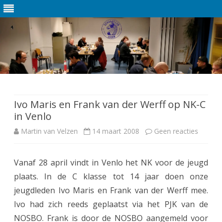
Ga
direct
naar
de
Ivo Maris en Frank van der Werff op NK-C
inhoud
in Venlo
Martin van Velzen
14 maart 2008
Geen reacties
o
p
Vanaf 28 april vindt in Venlo het NK voor de jeugd
I
plaats. In de C klasse tot 14 jaar doen onze
v
jeugdleden Ivo Maris en Frank van der Werff mee.
o
Ivo had zich reeds geplaatst via het PJK van de
NOSBO. Frank is door de NOSBO aangemeld voor
M