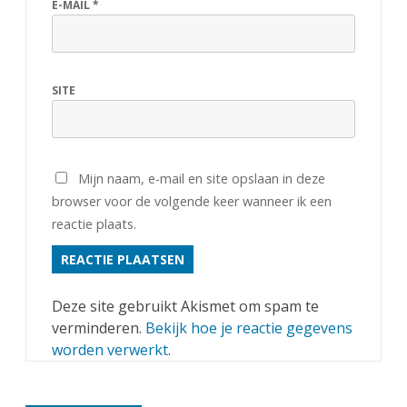
K
E-MAIL
*
-
C
SITE
i
n
V
Mijn naam, e-mail en site opslaan in deze
e
browser voor de volgende keer wanneer ik een
reactie plaats.
n
l
o
Deze site gebruikt Akismet om spam te
verminderen.
Bekijk hoe je reactie gegevens
worden verwerkt
.