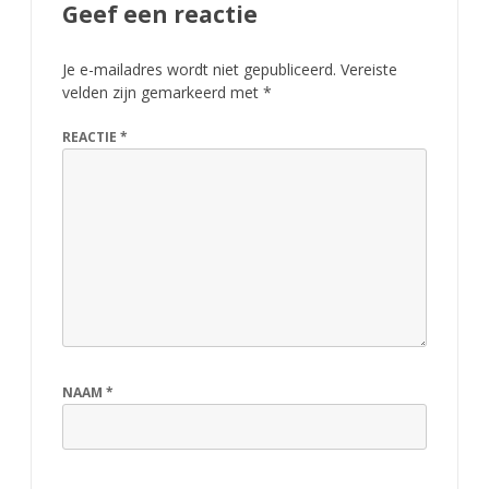
Geef een reactie
n
Je e-mailadres wordt niet gepubliceerd.
Vereiste
d
velden zijn gemarkeerd met
*
e
REACTIE
*
r
W
e
r
f
f
o
NAAM
*
p
N