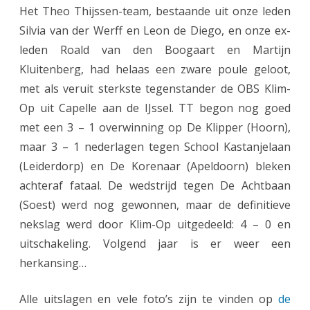
Het Theo Thijssen-team, bestaande uit onze leden
v
Silvia van der Werff en Leon de Diego, en onze ex-
a
leden Roald van den Boogaart en Martijn
Kluitenberg, had helaas een zware poule geloot,
n
met als veruit sterkste tegenstander de OBS Klim-
G
Op uit Capelle aan de IJssel. TT begon nog goed
o
met een 3 – 1 overwinning op De Klipper (Hoorn),
g
maar 3 – 1 nederlagen tegen School Kastanjelaan
(Leiderdorp) en De Korenaar (Apeldoorn) bleken
h
achteraf fataal. De wedstrijd tegen De Achtbaan
d
(Soest) werd nog gewonnen, maar de definitieve
o
nekslag werd door Klim-Op uitgedeeld: 4 – 0 en
o
uitschakeling. Volgend jaar is er weer een
herkansing…
r
,
Alle uitslagen en vele foto’s zijn te vinden op
de