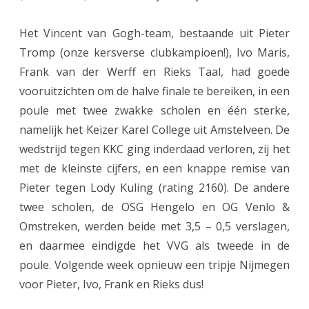
h
Het Vincent van Gogh-team, bestaande uit Pieter
o
Tromp (onze kersverse clubkampioen!), Ivo Maris,
l
Frank van der Werff en Rieks Taal, had goede
vooruitzichten om de halve finale te bereiken, in een
e
poule met twee zwakke scholen en één sterke,
n
namelijk het Keizer Karel College uit Amstelveen. De
:
wedstrijd tegen KKC ging inderdaad verloren, zij het
V
met de kleinste cijfers, en een knappe remise van
Pieter tegen Lody Kuling (rating 2160). De andere
i
twee scholen, de OSG Hengelo en OG Venlo &
n
Omstreken, werden beide met 3,5 – 0,5 verslagen,
c
en daarmee eindigde het VVG als tweede in de
e
poule. Volgende week opnieuw een tripje Nijmegen
voor Pieter, Ivo, Frank en Rieks dus!
n
t