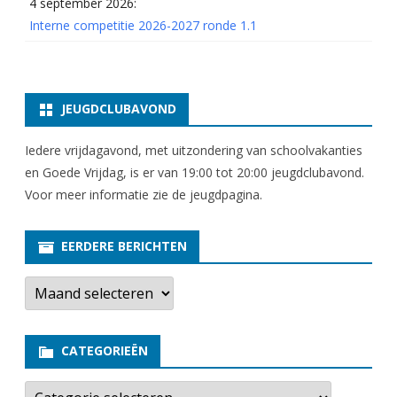
4 september 2026:
Interne competitie 2026-2027 ronde 1.1
JEUGDCLUBAVOND
Iedere vrijdagavond, met uitzondering van schoolvakanties
en Goede Vrijdag, is er van 19:00 tot 20:00 jeugdclubavond.
Voor meer informatie zie
de jeugdpagina
.
EERDERE BERICHTEN
E
e
r
d
e
CATEGORIEËN
r
e
b
C