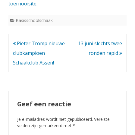
T
toernooisite
.
h
Basisschoolschaak
e
o
Bericht
Pieter Tromp nieuwe
13 juni slechts twee
T
navigatie
clubkampioen
ronden rapid
h
Schaakclub Assen!
i
j
s
s
Geef een reactie
e
n
Je e-mailadres wordt niet gepubliceerd.
Vereiste
velden zijn gemarkeerd met
*
u