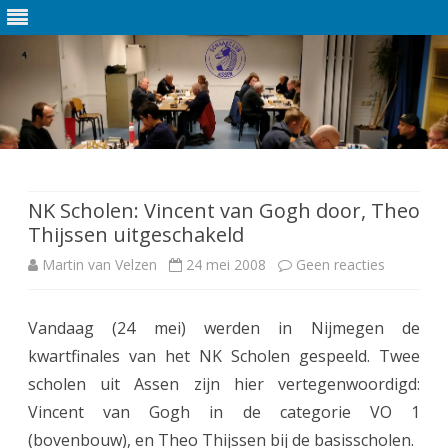
Ga
direct
naar
de
NK Scholen: Vincent van Gogh door, Theo
inhoud
Thijssen uitgeschakeld
Martin van Velzen
24 mei 2008
Geen reacties
o
p
Vandaag (24 mei) werden in Nijmegen de
N
kwartfinales van het NK Scholen gespeeld. Twee
K
scholen uit Assen zijn hier vertegenwoordigd:
S
Vincent van Gogh in de categorie VO 1
(bovenbouw), en Theo Thijssen bij de basisscholen.
c