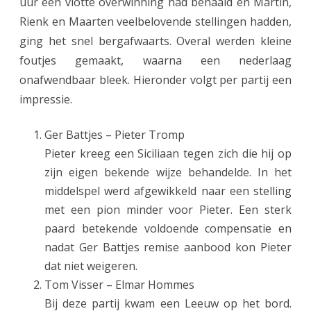
uur een vlotte overwinning had behaald en Martin,
e
Rienk en Maarten veelbelovende stellingen hadden,
n
ging het snel bergafwaarts. Overal werden kleine
t
foutjes gemaakt, waarna een nederlaag
e
onafwendbaar bleek.
Hieronder volgt per partij een
impressie.
n
o
Ger Battjes – Pieter Tromp
n
Pieter kreeg een Siciliaan tegen zich die hij op
zijn eigen bekende wijze behandelde. In het
d
middelspel werd afgewikkeld naar een stelling
e
met een pion minder voor Pieter. Een sterk
r
paard betekende voldoende compensatie en
i
nadat Ger Battjes remise aanbood kon Pieter
dat niet weigeren.
n
Tom Visser – Elmar Hommes
R
Bij deze partij kwam een Leeuw op het bord.