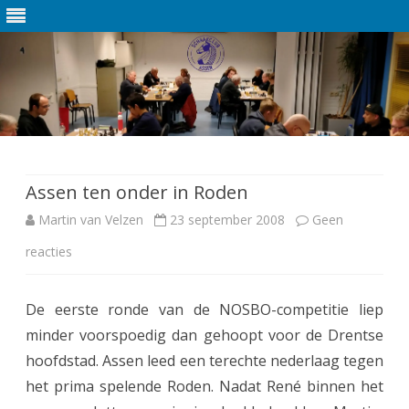
Ga
direct
naar
de
Assen ten onder in Roden
inhoud
Martin van Velzen
23 september 2008
Geen
reacties
o
p
De eerste ronde van de NOSBO-competitie liep
A
minder voorspoedig dan gehoopt voor de Drentse
s
hoofdstad. Assen leed een terechte nederlaag tegen
s
het prima spelende Roden. Nadat René binnen het