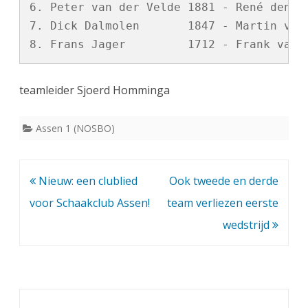
6. Peter van der Velde 1881 - René den De
7. Dick Dalmolen       1847 - Martin van 
teamleider Sjoerd Homminga
Assen 1 (NOSBO)
Bericht
Nieuw: een clublied
Ook tweede en derde
navigatie
voor Schaakclub Assen!
team verliezen eerste
wedstrijd