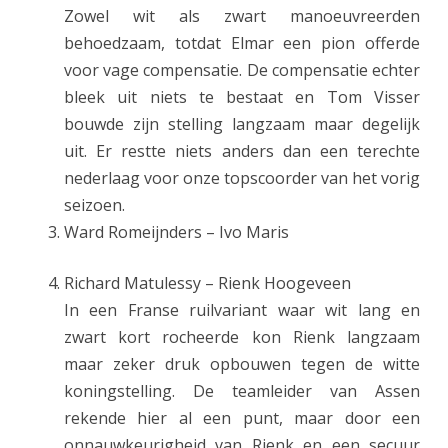
o
Zowel wit als zwart manoeuvreerden
behoedzaam, totdat Elmar een pion offerde
d
voor vage compensatie. De compensatie echter
e
bleek uit niets te bestaat en Tom Visser
n
bouwde zijn stelling langzaam maar degelijk
uit. Er restte niets anders dan een terechte
nederlaag voor onze topscoorder van het vorig
seizoen.
Ward Romeijnders – Ivo Maris
Richard Matulessy – Rienk Hoogeveen
In een Franse ruilvariant waar wit lang en
zwart kort rocheerde kon Rienk langzaam
maar zeker druk opbouwen tegen de witte
koningstelling. De teamleider van Assen
rekende hier al een punt, maar door een
onnauwkeurigheid van Rienk en een secuur