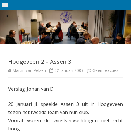
Ga
direct
naar
de
Hoogeveen 2 – Assen 3
inhoud
Martin van Velzen
22 januari 2009
Geen reacties
o
p
Verslag: Johan van D.
H
o
20 januari jl. speelde Assen 3 uit in Hoogeveen
o
tegen het tweede team van hun club.
Vooraf waren de winstverwachtingen niet echt
g
hoog.