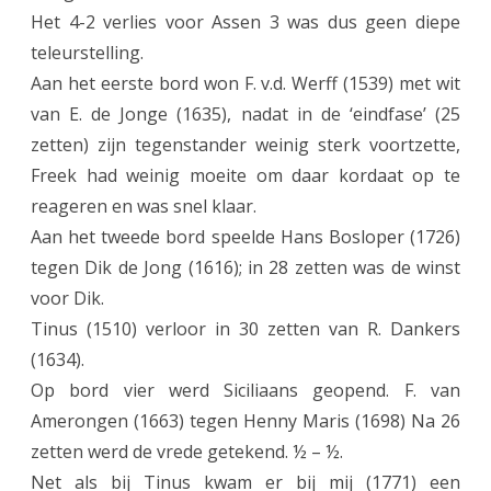
e
Het 4-2 verlies voor Assen 3 was dus geen diepe
v
teleurstelling.
e
Aan het eerste bord won F. v.d. Werff (1539) met wit
van E. de Jonge (1635), nadat in de ‘eindfase’ (25
e
zetten) zijn tegenstander weinig sterk voortzette,
n
Freek had weinig moeite om daar kordaat op te
2
reageren en was snel klaar.
–
Aan het tweede bord speelde Hans Bosloper (1726)
tegen Dik de Jong (1616); in 28 zetten was de winst
A
voor Dik.
s
Tinus (1510) verloor in 30 zetten van R. Dankers
s
(1634).
e
Op bord vier werd Siciliaans geopend. F. van
Amerongen (1663) tegen Henny Maris (1698) Na 26
n
zetten werd de vrede getekend. ½ – ½.
3
Net als bij Tinus kwam er bij mij (1771) een