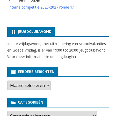
4 september 2026:
Interne competitie 2026-2027 ronde 1.1
JEUGDCLUBAVOND
Iedere vrijdagavond, met uitzondering van schoolvakanties
en Goede Vrijdag, is er van 19:00 tot 20:00 jeugdclubavond.
Voor meer informatie zie
de jeugdpagina
.
EERDERE BERICHTEN
E
e
r
d
e
CATEGORIEËN
r
e
b
C
e