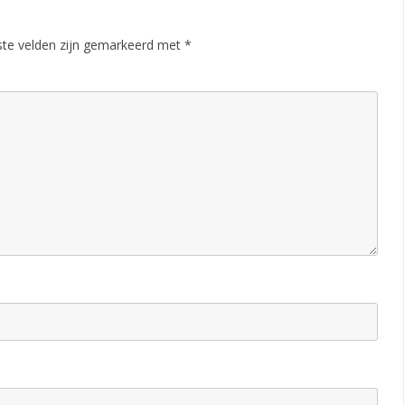
p
ste velden zijn gemarkeerd met
*
r
i
l
2
0
0
9