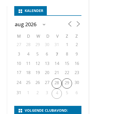
ASSEN 1
BSSK ASSEN
DEELNEMERSLIJST 2026
2026
B
KALENDER
ASSEN 2
ASSEN I
OPEN DRENTSE TOERNOOIEN
UITSLAGEN 2025
WEEKENDTOERNOOI
G
ASSEN 3
ASSEN II
KNSB-COMPETITIE
VERSLAG 2024
JEUGDTOERNOOI
E
NOSBO-BEKER
NOSBO-COMPETITIE
OPEN
P
M
D
W
D
V
Z
Z
UITSLAGEN 2024
RAPIDTOERNOOI
27
28
29
30
31
1
2
KNSB-JEUGDCOMPETITIE
T/M 1900
UITSLAGEN 2023
3
4
5
6
8
9
7
T/M 1700
10
11
12
13
14
15
16
17
18
19
20
21
22
23
ERS VAN SCHAAKCLUB
24
25
26
27
30
28
29
31
1
2
3
5
6
4
VOLGENDE CLUBAVOND: