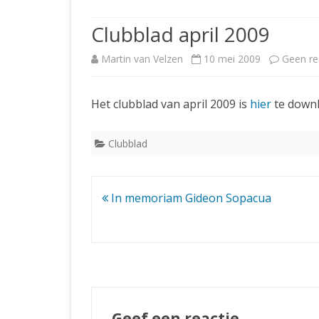
JUBILEUMBIJEENKOMST
KNSB-COMP
Clubblad april 2009
JUBILEUMVIERKAMPEN
UITSLAGEN
NOSBO-CO
Martin van Velzen
10 mei 2009
Geen re
INTERNE C
Het clubblad van april 2009 is
hier
te down
Clubblad
Bericht
In memoriam Gideon Sopacua
navigatie
Geef een reactie