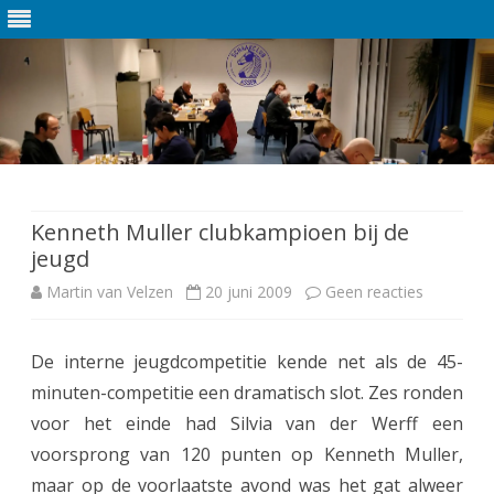
Ga
direct
naar
de
Kenneth Muller clubkampioen bij de
inhoud
jeugd
Martin van Velzen
20 juni 2009
Geen reacties
o
p
De interne jeugdcompetitie kende net als de 45-
K
minuten-competitie een dramatisch slot. Zes ronden
e
voor het einde had Silvia van der Werff een
n
voorsprong van 120 punten op Kenneth Muller,
maar op de voorlaatste avond was het gat alweer
n