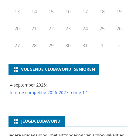
13
14
15
16
17
18
19
20
21
22
23
24
25
26
27
28
29
30
31
1
2
VOLGENDE CLUBAVOND: SENIOREN
4 september 2026:
Interne competitie 2026-2027 ronde 1.1
JEUGDCLUBAVOND
Iedere vrijdagavond, met uitzondering van schoolvakanties