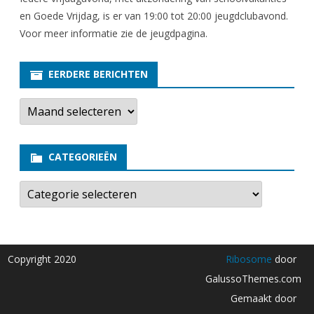
en Goede Vrijdag, is er van 19:00 tot 20:00 jeugdclubavond.
Voor meer informatie zie
de jeugdpagina
.
EERDERE BERICHTEN
E
e
r
d
e
CATEGORIEËN
r
e
b
C
e
a
r
t
i
e
c
g
h
o
t
r
Copyright 2020
Ribosome
door
e
i
n
e
GalussoThemes.com
ë
n
Gemaakt door