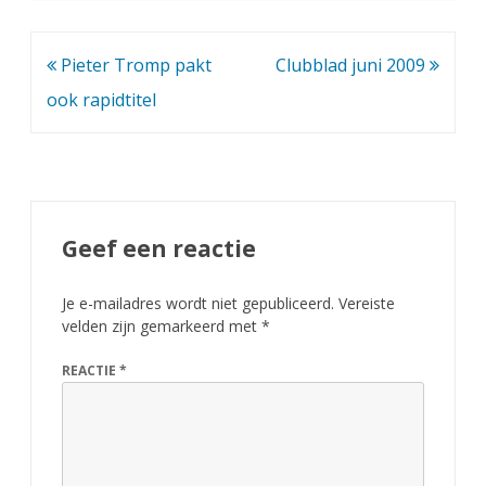
k
Bericht
Pieter Tromp pakt
Clubblad juni 2009
a
navigatie
ook rapidtitel
m
p
i
o
Geef een reactie
e
n
Je e-mailadres wordt niet gepubliceerd.
Vereiste
velden zijn gemarkeerd met
*
b
REACTIE
*
i
j
d