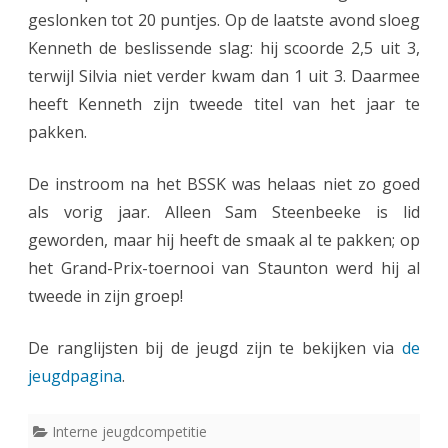
geslonken tot 20 puntjes. Op de laatste avond sloeg
e
Kenneth de beslissende slag: hij scoorde 2,5 uit 3,
t
terwijl Silvia niet verder kwam dan 1 uit 3. Daarmee
h
heeft Kenneth zijn tweede titel van het jaar te
pakken.
M
u
De instroom na het BSSK was helaas niet zo goed
l
als vorig jaar. Alleen Sam Steenbeeke is lid
l
geworden, maar hij heeft de smaak al te pakken; op
het Grand-Prix-toernooi van Staunton werd hij al
e
tweede in zijn groep!
r
c
De ranglijsten bij de jeugd zijn te bekijken via
de
jeugdpagina
.
l
u
Interne jeugdcompetitie
b