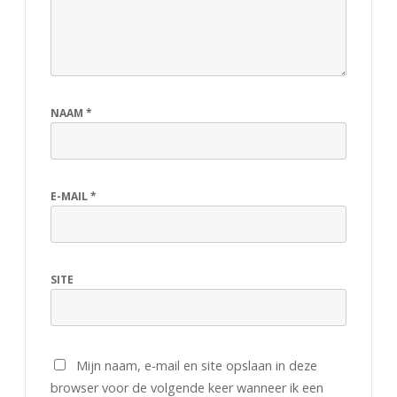
e
j
e
u
NAAM
*
g
d
E-MAIL
*
SITE
Mijn naam, e-mail en site opslaan in deze
browser voor de volgende keer wanneer ik een