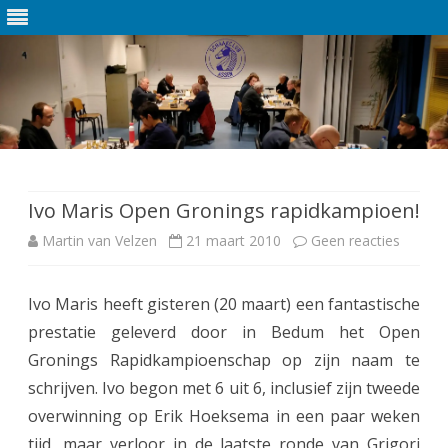
Ga
direct
naar
de
Ivo Maris Open Gronings rapidkampioen!
inhoud
Martin van Velzen
21 maart 2010
Geen reacties
o
p
Ivo Maris heeft gisteren (20 maart) een fantastische
I
prestatie geleverd door in Bedum het Open
v
Gronings Rapidkampioenschap op zijn naam te
o
schrijven. Ivo begon met 6 uit 6, inclusief zijn tweede
overwinning op Erik Hoeksema in een paar weken
M
tijd, maar verloor in de laatste ronde van Grigori