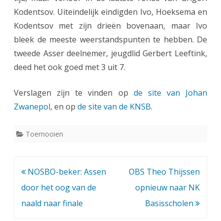
a
Kodentsov. Uiteindelijk eindigden Ivo, Hoeksema en
r
Kodentsov met zijn drieën bovenaan, maar Ivo
i
bleek de meeste weerstandspunten te hebben. De
tweede Asser deelnemer, jeugdlid Gerbert Leeftink,
s
deed het ook goed met 3 uit 7.
O
p
Verslagen zijn te vinden op
de site van Johan
e
Zwanepol
, en op
de site van de KNSB
.
n
Toernooien
G
r
Bericht
NOSBO-beker: Assen
OBS Theo Thijssen
o
navigatie
door het oog van de
opnieuw naar NK
n
naald naar finale
Basisscholen
i