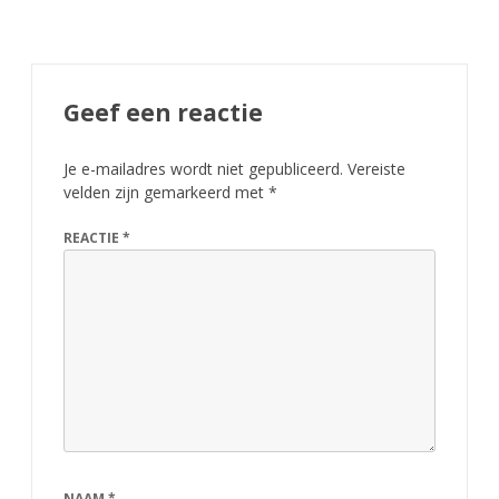
n
g
s
Geef een reactie
r
a
Je e-mailadres wordt niet gepubliceerd.
Vereiste
velden zijn gemarkeerd met
*
p
REACTIE
*
i
d
k
a
m
p
i
NAAM
*