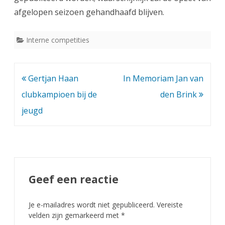
afgelopen seizoen gehandhaafd blijven.
e
m
Interne competities
a
2
Bericht
Gertjan Haan
In Memoriam Jan van
0
navigatie
clubkampioen bij de
den Brink
1
jeugd
0
-
2
0
Geef een reactie
1
Je e-mailadres wordt niet gepubliceerd.
Vereiste
1
velden zijn gemarkeerd met
*