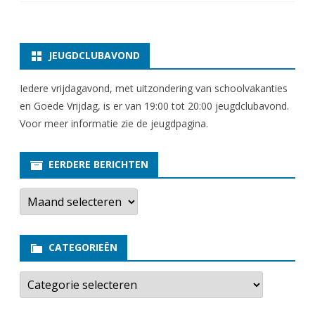
JEUGDCLUBAVOND
Iedere vrijdagavond, met uitzondering van schoolvakanties
en Goede Vrijdag, is er van 19:00 tot 20:00 jeugdclubavond.
Voor meer informatie zie
de jeugdpagina
.
EERDERE BERICHTEN
E
e
r
d
e
CATEGORIEËN
r
e
b
C
e
a
r
t
i
e