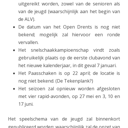
uitgereikt worden, zowel van de senioren als
l
van de jeugd (waarschijnlijk aan het begin van
o
de ALV).
De datum van het Open Drents is nog niet
p
bekend; mogelijk zal hiervoor een ronde
i
vervallen.
g
Het snelschaakkampioenschap vindt zoals
gebruikelijk plaats op de eerste clubavond van
s
het nieuwe kalenderjaar, in dit geval 7 januari.
p
Het Paasschaken is op 22 april; de locatie is
e
nog niet bekend. (De Tekenplank?)
e
Het seizoen zal opnieuw worden afgesloten
met vier rapid-avonden, op 27 mei en 3, 10 en
l
17 juni.
s
c
Het speelschema van de jeugd zal binnenkort
gepubliceerd worden; waarschijnlijk zal de opzet van
h