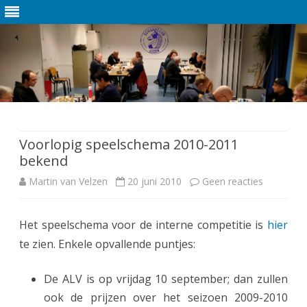
Ga
direct
naar
de
Voorlopig speelschema 2010-2011
inhoud
bekend
Martin van Velzen
20 juni 2010
Geen reacties
o
p
Het speelschema voor de interne competitie is
hier
V
te zien. Enkele opvallende puntjes:
o
o
De ALV is op vrijdag 10 september; dan zullen
ook de prijzen over het seizoen 2009-2010
r