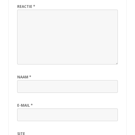
b
REACTIE
*
e
k
e
n
d
NAAM
*
E-MAIL
*
SITE