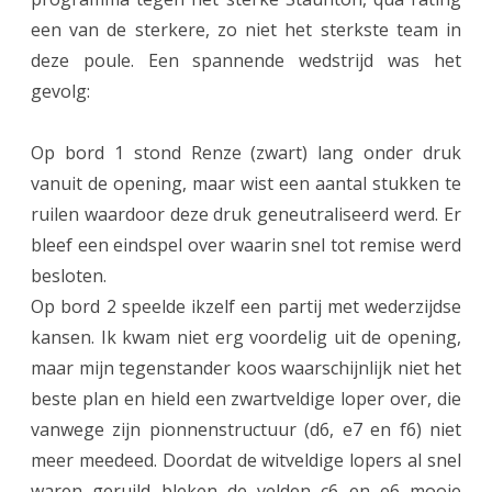
e
een van de sterkere, zo niet het sterkste team in
n
deze poule. Een spannende wedstrijd was het
-
gevolg:
S
Op bord 1 stond Renze (zwart) lang onder druk
t
vanuit de opening, maar wist een aantal stukken te
a
ruilen waardoor deze druk geneutraliseerd werd. Er
u
bleef een eindspel over waarin snel tot remise werd
n
besloten.
Op bord 2 speelde ikzelf een partij met wederzijdse
t
kansen. Ik kwam niet erg voordelig uit de opening,
o
maar mijn tegenstander koos waarschijnlijk niet het
n
beste plan en hield een zwartveldige loper over, die
vanwege zijn pionnenstructuur (d6, e7 en f6) niet
meer meedeed. Doordat de witveldige lopers al snel
waren geruild bleken de velden c6 en e6 mooie