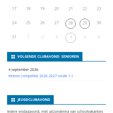
17
18
19
20
21
22
23
24
25
26
27
30
28
29
31
1
2
3
5
6
4
VOLGENDE CLUBAVOND: SENIOREN
4 september 2026:
Interne competitie 2026-2027 ronde 1.1
JEUGDCLUBAVOND
Iedere vrijdagavond, met uitzondering van schoolvakanties