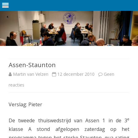
Ga
direct
naar
de
Assen-Staunton
inhoud
Martin van Velzen
12 december 2010
Geen
reacties
o
p
Verslag: Pieter
A
s
e
De tweede thuiswedstrijd van Assen 1 in de 3
s
klasse A stond afgelopen zaterdag op het
programma tegen het sterke Staunton, qua rating