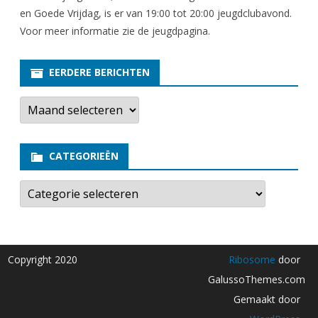
en Goede Vrijdag, is er van 19:00 tot 20:00 jeugdclubavond.
Voor meer informatie zie
de jeugdpagina
.
EERDERE BERICHTEN
E
e
r
d
e
CATEGORIEËN
r
e
b
C
e
a
r
t
i
e
c
g
h
o
t
r
Copyright 2020
Ribosome
door
e
i
n
e
GalussoThemes.com
ë
n
Gemaakt door