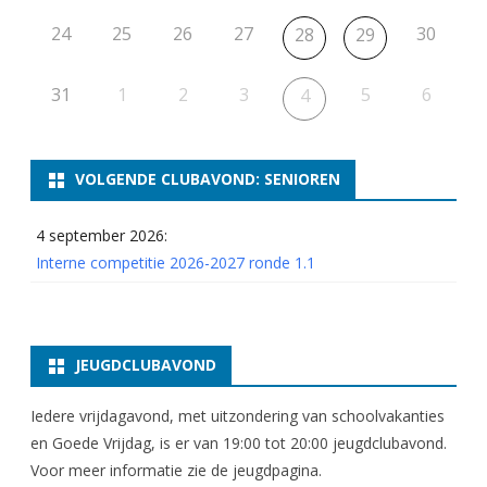
24
25
26
27
30
28
29
31
1
2
3
5
6
4
VOLGENDE CLUBAVOND: SENIOREN
4 september 2026:
Interne competitie 2026-2027 ronde 1.1
JEUGDCLUBAVOND
Iedere vrijdagavond, met uitzondering van schoolvakanties
en Goede Vrijdag, is er van 19:00 tot 20:00 jeugdclubavond.
Voor meer informatie zie
de jeugdpagina
.