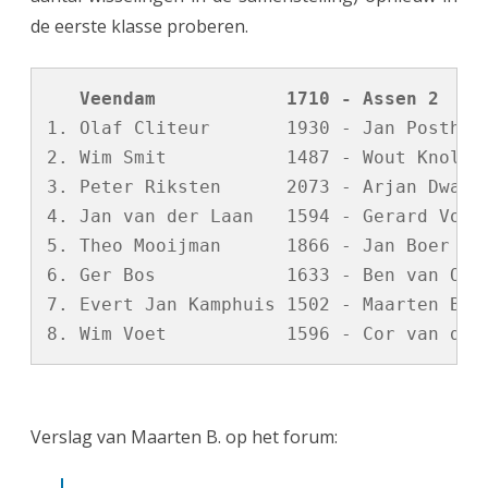
n
de eerste klasse proberen.
2
e
   Veendam            1710 - Assen 2    
i
1. Olaf Cliteur       1930 - Jan Posthoor
n
2. Wim Smit           1487 - Wout Knol   
3. Peter Riksten      2073 - Arjan Dwarsh
d
4. Jan van der Laan   1594 - Gerard Voori
i
5. Theo Mooijman      1866 - Jan Boer    
g
6. Ger Bos            1633 - Ben van Os  
7. Evert Jan Kamphuis 1502 - Maarten Bosm
t
s
e
i
Verslag van Maarten B. op het forum:
z