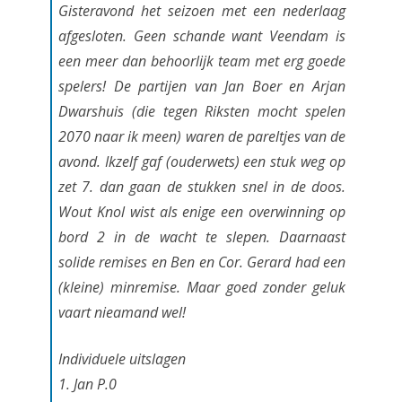
o
Gisteravond het seizoen met een nederlaag
afgesloten. Geen schande want Veendam is
e
een meer dan behoorlijk team met erg goede
n
spelers! De partijen van Jan Boer en Arjan
m
Dwarshuis (die tegen Riksten mocht spelen
e
2070 naar ik meen) waren de pareltjes van de
avond. Ikzelf gaf (ouderwets) een stuk weg op
t
zet 7. dan gaan de stukken snel in de doos.
n
Wout Knol wist als enige een overwinning op
e
bord 2 in de wacht te slepen. Daarnaast
d
solide remises en Ben en Cor. Gerard had een
(kleine) minremise. Maar goed zonder geluk
e
vaart nieamand wel!
r
l
Individuele uitslagen
1. Jan P.0
a