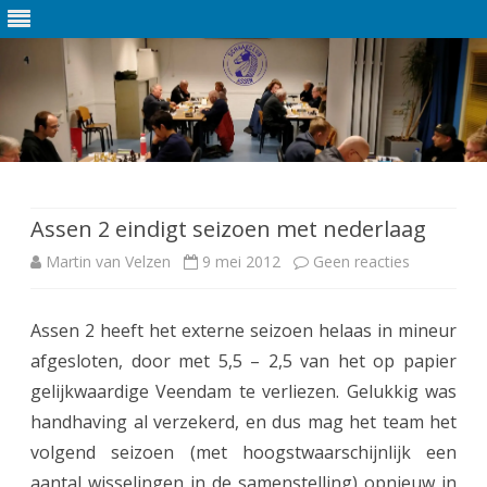
Ga
direct
naar
de
Assen 2 eindigt seizoen met nederlaag
inhoud
Martin van Velzen
9 mei 2012
Geen reacties
o
p
Assen 2 heeft het externe seizoen helaas in mineur
A
afgesloten, door met 5,5 – 2,5 van het op papier
s
gelijkwaardige Veendam te verliezen. Gelukkig was
s
handhaving al verzekerd, en dus mag het team het
volgend seizoen (met hoogstwaarschijnlijk een
e
aantal wisselingen in de samenstelling) opnieuw in