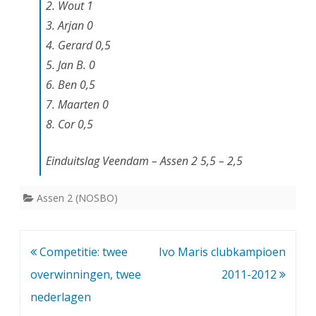
2. Wout 1
a
3. Arjan 0
g
4. Gerard 0,5
5. Jan B. 0
6. Ben 0,5
7. Maarten 0
8. Cor 0,5
Einduitslag Veendam – Assen 2 5,5 – 2,5
Assen 2 (NOSBO)
Bericht
Competitie: twee
Ivo Maris clubkampioen
navigatie
overwinningen, twee
2011-2012
nederlagen