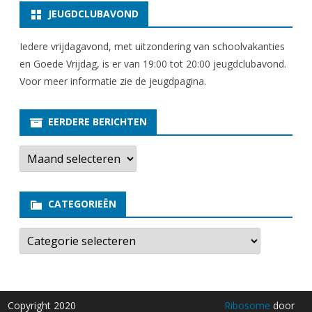
JEUGDCLUBAVOND
Iedere vrijdagavond, met uitzondering van schoolvakanties
en Goede Vrijdag, is er van 19:00 tot 20:00 jeugdclubavond.
Voor meer informatie zie
de jeugdpagina
.
EERDERE BERICHTEN
E
e
r
d
e
CATEGORIEËN
r
e
b
C
e
a
r
t
i
e
c
g
h
o
t
r
Copyright 2020
Ribosome
door
e
i