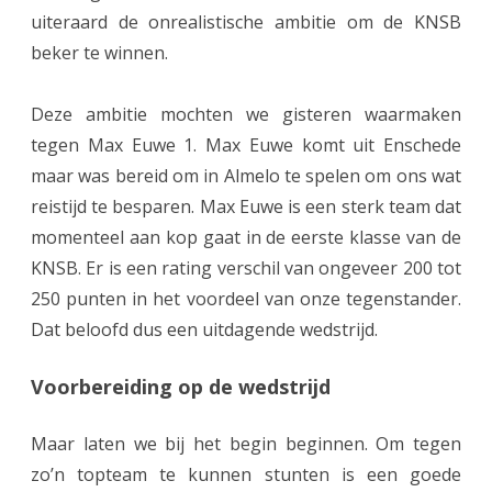
n
uiteraard de onrealistische ambitie om de KNSB
1
beker te winnen.
b
Deze ambitie mochten we gisteren waarmaken
e
tegen Max Euwe 1. Max Euwe komt uit Enschede
k
maar was bereid om in Almelo te spelen om ons wat
e
reistijd te besparen. Max Euwe is een sterk team dat
r
momenteel aan kop gaat in de eerste klasse van de
KNSB. Er is een rating verschil van ongeveer 200 tot
t
250 punten in het voordeel van onze tegenstander.
t
Dat beloofd dus een uitdagende wedstrijd.
e
Voorbereiding op de wedstrijd
g
e
Maar laten we bij het begin beginnen. Om tegen
n
zo’n topteam te kunnen stunten is een goede