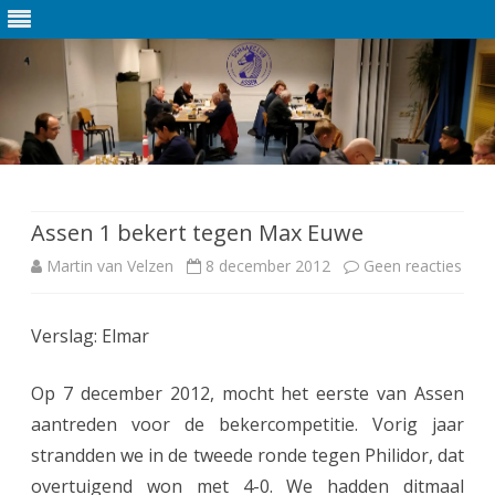
Ga
direct
naar
de
Assen 1 bekert tegen Max Euwe
inhoud
Martin van Velzen
8 december 2012
Geen reacties
o
p
Verslag: Elmar
A
s
Op 7 december 2012, mocht het eerste van Assen
s
aantreden voor de bekercompetitie. Vorig jaar
strandden we in de tweede ronde tegen Philidor, dat
e
overtuigend won met 4-0. We hadden ditmaal