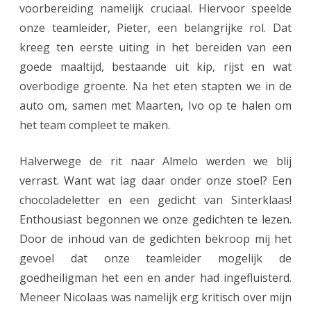
M
voorbereiding namelijk cruciaal. Hiervoor speelde
onze teamleider, Pieter, een belangrijke rol. Dat
a
kreeg ten eerste uiting in het bereiden van een
x
goede maaltijd, bestaande uit kip, rijst en wat
E
overbodige groente. Na het eten stapten we in de
u
auto om, samen met Maarten, Ivo op te halen om
het team compleet te maken.
w
e
Halverwege de rit naar Almelo werden we blij
verrast. Want wat lag daar onder onze stoel? Een
chocoladeletter en een gedicht van Sinterklaas!
Enthousiast begonnen we onze gedichten te lezen.
Door de inhoud van de gedichten bekroop mij het
gevoel dat onze teamleider mogelijk de
goedheiligman het een en ander had ingefluisterd.
Meneer Nicolaas was namelijk erg kritisch over mijn