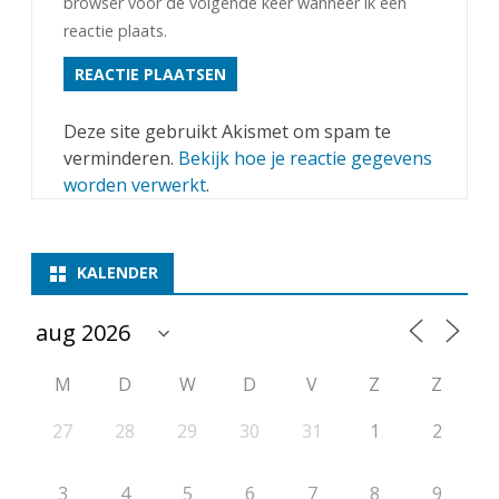
browser voor de volgende keer wanneer ik een
reactie plaats.
Deze site gebruikt Akismet om spam te
verminderen.
Bekijk hoe je reactie gegevens
worden verwerkt
.
KALENDER
M
D
W
D
V
Z
Z
27
28
29
30
31
1
2
3
4
5
6
7
8
9