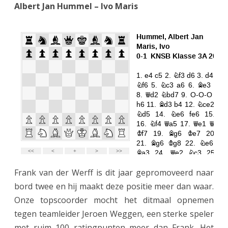
Albert Jan Hummel – Ivo Maris
g
e
n
d
v
a
n
D
e
Frank van der Werff is dit jaar gepromoveerd naar
T
bord twee en hij maakt deze positie meer dan waar.
w
Onze topscoorder mocht het ditmaal opnemen
tegen teamleider Jeroen Weggen, een sterke speler
e
met ruim 100 ratingpunten meer dan Frank. Het