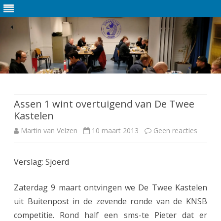
Ga
direct
naar
de
Assen 1 wint overtuigend van De Twee
inhoud
Kastelen
Martin van Velzen
10 maart 2013
Geen reacties
o
p
Verslag: Sjoerd
A
s
Zaterdag 9 maart ontvingen we De Twee Kastelen
s
uit Buitenpost in de zevende ronde van de KNSB
competitie. Rond half een sms-te Pieter dat er
e