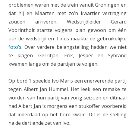
problemen waren met de trein vanuit Groningen en
n
dat hij en Maarten met zo’n kwartier vertraging
1
zouden arriveren. Wedstrijdleider Gerard
w
Voorintholt startte volgens plan gewoon om één
uur de wedstrijd en Tinus maakte de gebruikelijke
i
foto’s
. Over verdere belangstelling hadden we niet
n
te klagen. Gerritjan, Erik, Jesper en Sybrand
t
kwamen langs om de partijen te volgen.
o
Op bord 1 speelde Ivo Maris een enerverende partij
v
tegen Albert Jan Hummel. Het leek een remake te
e
worden van hun partij van vorig seizoen en ditmaal
r
had Albert Jan ’s morgens een stukoffer voorbereid
t
dat inderdaad op het bord kwam. Dit is de stelling
na de dertiende zet van Ivo.
u
i