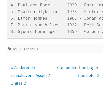
4. Paul den Boer       2020 - Bart Lemstr
5. Maarten Dijkstra    1973 - Pieter Bron
6. Elmar Hommes        1965 - Johan Adema
7. Martin van Velzen   1912 - Derk Schutt
Assen 1 (KNSB)
Bericht
Zinderende
Competitie: hoe hoger,
navigatie
schaakavond Assen 2 –
hoe beter
Unitas 2