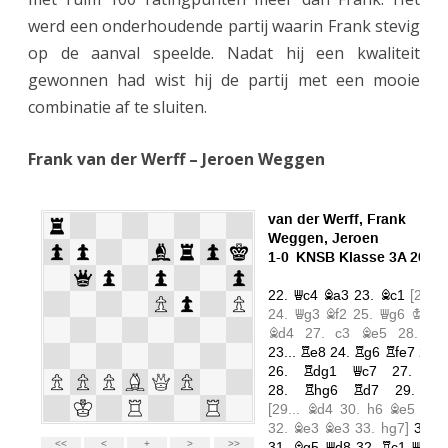
e
werd een onderhoudende partij waarin Frank stevig
K
op de aanval speelde. Nadat hij een kwaliteit
a
gewonnen had wist hij de partij met een mooie
combinatie af te sluiten.
s
t
Frank van der Werff – Jeroen Weggen
e
l
e
n