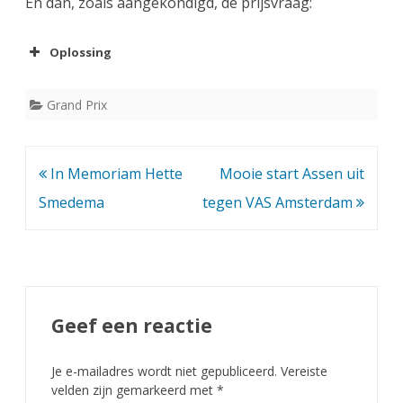
En dan, zoals aangekondigd, de prijsvraag:
e
i
Oplossing
z
Grand Prix
o
e
n
Bericht
In Memoriam Hette
Mooie start Assen uit
!
navigatie
Smedema
tegen VAS Amsterdam
Geef een reactie
Je e-mailadres wordt niet gepubliceerd.
Vereiste
velden zijn gemarkeerd met
*