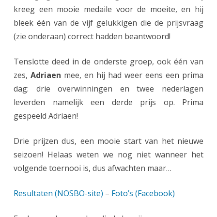
w
kreeg een mooie medaile voor de moeite, en hij
G
bleek één van de vijf gelukkigen die de prijsvraag
(zie onderaan) correct hadden beantwoord!
r
a
Tenslotte deed in de onderste groep, ook één van
n
zes,
Adriaen
mee, en hij had weer eens een prima
d
dag: drie overwinningen en twee nederlagen
leverden namelijk een derde prijs op. Prima
-
gespeeld Adriaen!
P
r
Drie prijzen dus, een mooie start van het nieuwe
seizoen! Helaas weten we nog niet wanneer het
i
volgende toernooi is, dus afwachten maar…
x
-
Resultaten (NOSBO-site)
–
Foto’s (Facebook)
s