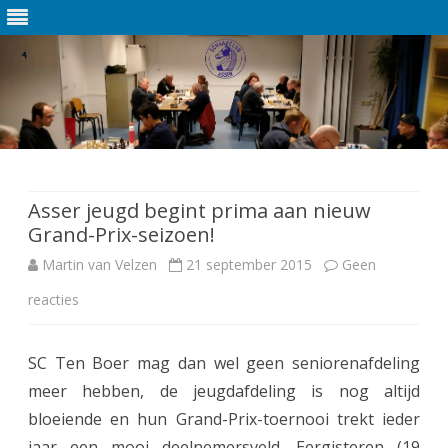
Ga
direct
naar
de
Asser jeugd begint prima aan nieuw
inhoud
Grand-Prix-seizoen!
Martin van Velzen
21 september 2015
Geen
reacties
o
p
SC Ten Boer mag dan wel geen seniorenafdeling
A
meer hebben, de jeugdafdeling is nog altijd
s
bloeiende en hun Grand-Prix-toernooi trekt ieder
s
jaar een mooi deelnemersveld. Eergisteren (19