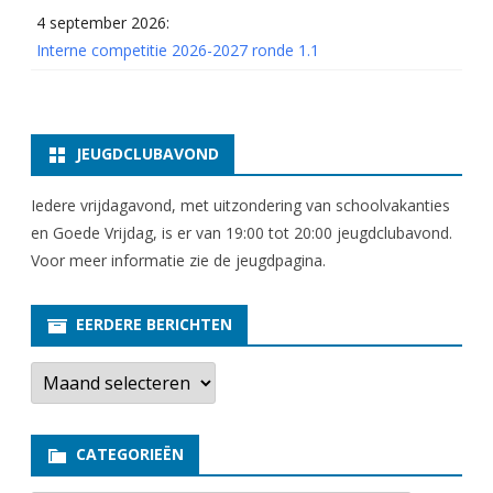
4 september 2026:
Interne competitie 2026-2027 ronde 1.1
JEUGDCLUBAVOND
Iedere vrijdagavond, met uitzondering van schoolvakanties
en Goede Vrijdag, is er van 19:00 tot 20:00 jeugdclubavond.
Voor meer informatie zie
de jeugdpagina
.
EERDERE BERICHTEN
E
e
r
d
e
CATEGORIEËN
r
e