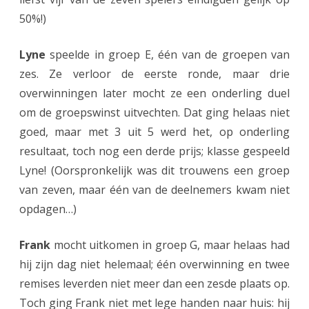
50%!)
p
r
Lyne
speelde in groep E, één van de groepen van
i
zes. Ze verloor de eerste ronde, maar drie
overwinningen later mocht ze een onderling duel
m
om de groepswinst uitvechten. Dat ging helaas niet
a
goed, maar met 3 uit 5 werd het, op onderling
a
resultaat, toch nog een derde prijs; klasse gespeeld
a
Lyne! (Oorspronkelijk was dit trouwens een groep
van zeven, maar één van de deelnemers kwam niet
n
opdagen…)
n
i
Frank
mocht uitkomen in groep G, maar helaas had
hij zijn dag niet helemaal; één overwinning en twee
e
remises leverden niet meer dan een zesde plaats op.
u
Toch ging Frank niet met lege handen naar huis: hij