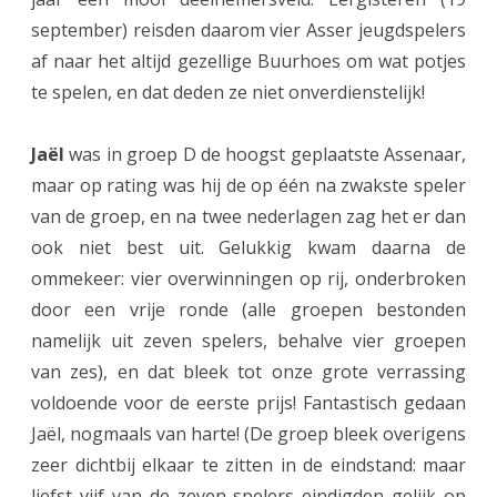
september) reisden daarom vier Asser jeugdspelers
e
af naar het altijd gezellige Buurhoes om wat potjes
r
te spelen, en dat deden ze niet onverdienstelijk!
j
e
Jaël
was in groep D de hoogst geplaatste Assenaar,
maar op rating was hij de op één na zwakste speler
u
van de groep, en na twee nederlagen zag het er dan
g
ook niet best uit. Gelukkig kwam daarna de
d
ommekeer: vier overwinningen op rij, onderbroken
b
door een vrije ronde (alle groepen bestonden
namelijk uit zeven spelers, behalve vier groepen
e
van zes), en dat bleek tot onze grote verrassing
g
voldoende voor de eerste prijs! Fantastisch gedaan
i
Jaël, nogmaals van harte! (De groep bleek overigens
n
zeer dichtbij elkaar te zitten in de eindstand: maar
liefst vijf van de zeven spelers eindigden gelijk op
t