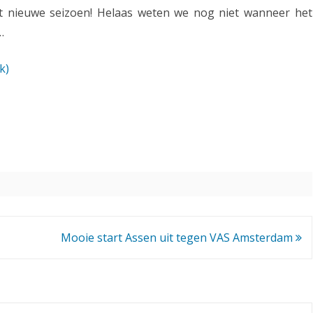
et nieuwe seizoen! Helaas weten we nog niet wanneer het
a
…
n
k)
n
i
e
u
w
G
r
Mooie start Assen uit tegen VAS Amsterdam
a
n
d
-