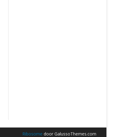
Ribosome
door GalussoThemes.com