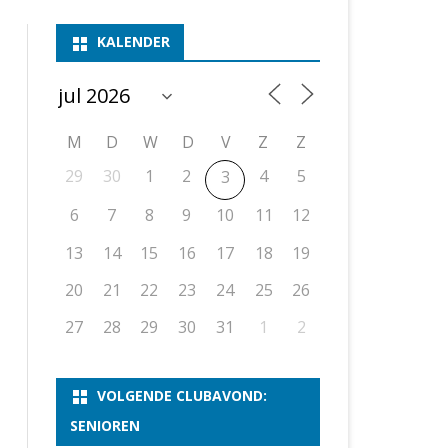
ASSEN 1
BSSK ASSEN
DEELNEMERSLIJST 2026
2026
B
KALENDER
ASSEN 2
ASSEN I
OPEN DRENTSE TOERNOOIEN
UITSLAGEN 2025
WEEKENDTOERNOOI
G
ASSEN 3
ASSEN II
KNSB-COMPETITIE
VERSLAG 2024
JEUGDTOERNOOI
E
NOSBO-BEKER
NOSBO-COMPETITIE
OPEN
P
M
D
W
D
V
Z
Z
UITSLAGEN 2024
RAPIDTOERNOOI
29
30
1
2
4
5
3
KNSB-JEUGDCOMPETITIE
T/M 1900
UITSLAGEN 2023
6
7
8
9
10
11
12
T/M 1700
13
14
15
16
17
18
19
20
21
22
23
24
25
26
ERS VAN SCHAAKCLUB
27
28
29
30
31
1
2
VOLGENDE CLUBAVOND:
SENIOREN