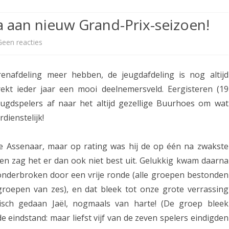
ETITIE
2025-2026
30-MINUTEN-COMPETITIE 2025-
KNSB-COMPETITIE
SNELSCHAAKKAMPIOENSCHAP
a aan nieuw Grand-Prix-seizoen!
2026
MPETITIE
2025-2026
2025-2026
NOSBO-COMPETITIE
NOTABENE-COMPETITIE 2025-
Geen reacties
o
OMPETITIES
2025-2026
RAPIDKAMPIOENSCHAP 2025-
HISTORIE
2026
p
2026
afdeling meer hebben, de jeugdafdeling is nog altijd
SNELSCHAAKKAMPIOENSCHAP
A
SPEELSCHEMA
JEUGD 2025-2026
ekt ieder jaar een mooi deelnemersveld. Eergisteren (19
s
ugdspelers af naar het altijd gezellige Buurhoes om wat
KNSB-RATINGLIJST
SPEELSCHEMA JEUGD
s
dienstelijk!
ERELIJST SENIOREN
KNSB-JEUGDRATINGLIJST
e
 Assenaar, maar op rating was hij de op één na zwakste
r
NEDERLANDSE
DEELNEM
en zag het er dan ook niet best uit. Gelukkig kwam daarna
JEUGDKAMPIOENSCHAPPEN
ASSEN
j
onderbroken door een vrije ronde (alle groepen bestonden
ERELIJST JEUGD
e
 groepen van zes), en dat bleek tot onze grote verrassing
tisch gedaan Jaël, nogmaals van harte! (De groep bleek
u
 de eindstand: maar liefst vijf van de zeven spelers eindigden
g