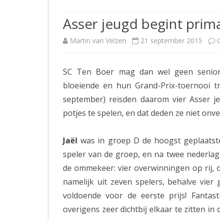
JUBILEUMBIJEENKOMST
KNSB-COMP
Asser jeugd begint prim
JUBILEUMVIERKAMPEN
UITSLAGEN
NOSBO-CO
Martin van Velzen
21 september 2015
INTERNE C
SC Ten Boer mag dan wel geen senioren
bloeiende en hun Grand-Prix-toernooi tr
september) reisden daarom vier Asser je
potjes te spelen, en dat deden ze niet onver
Jaël
was in groep D de hoogst geplaatste
speler van de groep, en na twee nederlag
de ommekeer: vier overwinningen op rij, 
namelijk uit zeven spelers, behalve vier
voldoende voor de eerste prijs! Fantas
overigens zeer dichtbij elkaar te zitten in