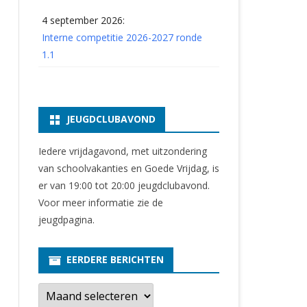
4 september 2026:
Interne competitie 2026-2027 ronde
1.1
JEUGDCLUBAVOND
Iedere vrijdagavond, met uitzondering
van schoolvakanties en Goede Vrijdag, is
er van 19:00 tot 20:00 jeugdclubavond.
Voor meer informatie zie
de
jeugdpagina
.
EERDERE BERICHTEN
E
e