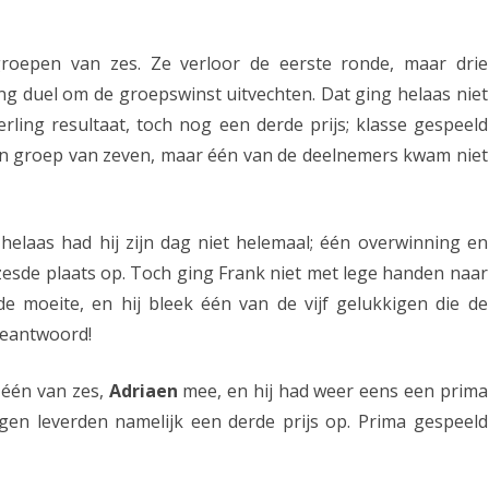
d
b
roepen van zes. Ze verloor de eerste ronde, maar drie
ng duel om de groepswinst uitvechten. Dat ging helaas niet
e
rling resultaat, toch nog een derde prijs; klasse gespeeld
g
en groep van zeven, maar één van de deelnemers kwam niet
i
n
elaas had hij zijn dag niet helemaal; één overwinning en
t
zesde plaats op. Toch ging Frank niet met lege handen naar
p
e moeite, en hij bleek één van de vijf gelukkigen die de
r
beantwoord!
i
 één van zes,
Adriaen
mee, en hij had weer eens een prima
m
gen leverden namelijk een derde prijs op. Prima gespeeld
a
a