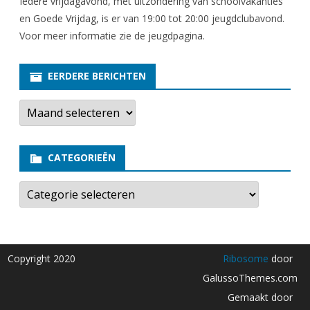
Iedere vrijdagavond, met uitzondering van schoolvakanties
en Goede Vrijdag, is er van 19:00 tot 20:00 jeugdclubavond.
Voor meer informatie zie
de jeugdpagina
.
EERDERE BERICHTEN
E
e
r
d
e
CATEGORIEËN
r
e
b
C
e
a
r
t
i
e
c
g
h
o
t
r
Copyright 2020
Ribosome
door
e
i
n
e
GalussoThemes.com
ë
n
Gemaakt door