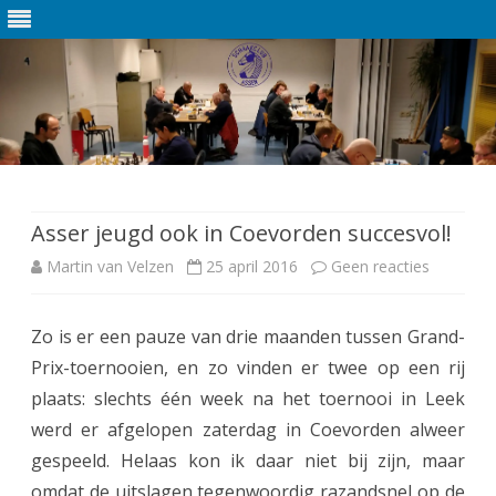
Ga
direct
naar
de
Asser jeugd ook in Coevorden succesvol!
inhoud
Martin van Velzen
25 april 2016
Geen reacties
o
p
Zo is er een pauze van drie maanden tussen Grand-
A
Prix-toernooien, en zo vinden er twee op een rij
s
plaats: slechts één week na het toernooi in Leek
s
werd er afgelopen zaterdag in Coevorden alweer
gespeeld. Helaas kon ik daar niet bij zijn, maar
e
omdat de uitslagen tegenwoordig razandsnel op de