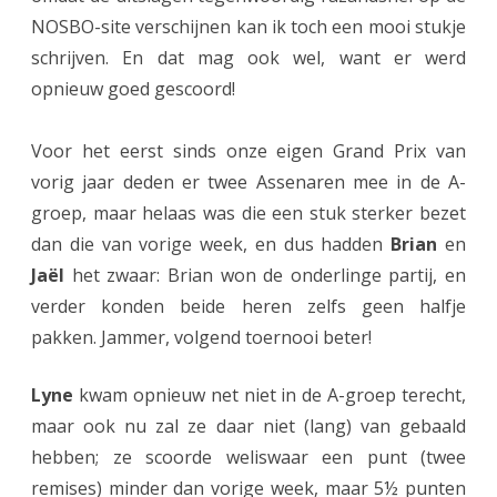
r
NOSBO-site verschijnen kan ik toch een mooi stukje
j
schrijven. En dat mag ook wel, want er werd
e
opnieuw goed gescoord!
u
Voor het eerst sinds onze eigen Grand Prix van
g
vorig jaar deden er twee Assenaren mee in de A-
d
groep, maar helaas was die een stuk sterker bezet
o
dan die van vorige week, en dus hadden
Brian
en
Jaël
het zwaar: Brian won de onderlinge partij, en
o
verder konden beide heren zelfs geen halfje
k
pakken. Jammer, volgend toernooi beter!
i
n
Lyne
kwam opnieuw net niet in de A-groep terecht,
maar ook nu zal ze daar niet (lang) van gebaald
C
hebben; ze scoorde weliswaar een punt (twee
o
remises) minder dan vorige week, maar 5½ punten