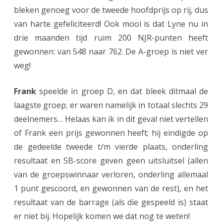
e
bleken genoeg voor de tweede hoofdprijs op rij, dus
v
van harte gefeliciteerd! Ook mooi is dat Lyne nu in
drie maanden tijd ruim 200 NJR-punten heeft
o
gewonnen: van 548 naar 762. De A-groep is niet ver
r
weg!
d
Frank
speelde in groep D, en dat bleek ditmaal de
e
laagste groep; er waren namelijk in totaal slechts 29
n
deelnemers… Helaas kan ik in dit geval niet vertellen
s
of Frank een prijs gewonnen heeft; hij eindigde op
u
de gedeelde tweede t/m vierde plaats, onderling
resultaat en SB-score geven geen uitsluitsel (allen
c
van de groepswinnaar verloren, onderling allemaal
c
1 punt gescoord, en gewonnen van de rest), en het
e
resultaat van de barrage (als die gespeeld is) staat
s
er niet bij. Hopelijk komen we dat nog te weten!