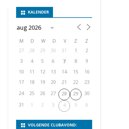
ASSEN 1
BSSK ASSEN
DEELNEMERSLIJST 2026
2026
B
KALENDER
ASSEN 2
ASSEN I
OPEN DRENTSE TOERNOOIEN
UITSLAGEN 2025
WEEKENDTOERNOOI
G
ASSEN 3
ASSEN II
KNSB-COMPETITIE
VERSLAG 2024
JEUGDTOERNOOI
E
NOSBO-BEKER
NOSBO-COMPETITIE
OPEN
P
M
D
W
D
V
Z
Z
UITSLAGEN 2024
RAPIDTOERNOOI
27
28
29
30
31
1
2
KNSB-JEUGDCOMPETITIE
T/M 1900
UITSLAGEN 2023
3
4
5
6
8
9
7
T/M 1700
10
11
12
13
14
15
16
17
18
19
20
21
22
23
ERS VAN SCHAAKCLUB
24
25
26
27
30
28
29
31
1
2
3
5
6
4
VOLGENDE CLUBAVOND: