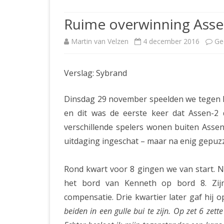
JUBILEUMBIJEENKOMST
KNSB-COMP
Ruime overwinning Asse
JUBILEUMVIERKAMPEN
UITSLAGEN
NOSBO-CO
Martin van Velzen
4 december 2016
Ge
INTERNE C
Verslag: Sybrand
Dinsdag 29 november speelden we tegen Mi
en dit was de eerste keer dat Assen-2 
verschillende spelers wonen buiten Asse
uitdaging ingeschat – maar na enig gepuz
Rond kwart voor 8 gingen we van start. N
het bord van Kenneth op bord 8. Zij
compensatie. Drie kwartier later gaf hij
beiden in een gulle bui te zijn. Op zet 6 zet