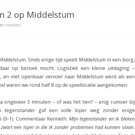
ETITIE
2025-2026
30-MINUTEN-COMPETITIE 2025-
KNSB-COMPETITIE
SNELSCHAAKKAMPIOENSCHAP
n 2 op Middelstum
2026
MPETITIE
2025-2026
2025-2026
NOSBO-COMPETITIE
NOTABENE-COMPETITIE 2025-
en reacties
o
OMPETITIES
2025-2026
RAPIDKAMPIOENSCHAP 2025-
HISTORIE
2026
p
2026
SNELSCHAAKKAMPIOENSCHAP
R
SPEELSCHEMA
JEUGD 2025-2026
u
ddelstum. Sinds enige tijd speelt Middelstum in een borg,
KNSB-RATINGLIJST
SPEELSCHEMA JEUGD
i
daar op bezoek mocht. Logistiek een kleine uitdaging –
ERELIJST SENIOREN
n, en met openbaar vervoer naar Middelstum werd als een
KNSB-JEUGDRATINGLIJST
m
zel waren we rond half 8 op de speellocatie aangekomen.
e
NEDERLANDSE
DEELNEM
JEUGDKAMPIOENSCHAPPEN
ASSEN
o
a ongeveer 5 minuten – of was het tien? – enig rumoer bij
ERELIJST JEUGD
v
n tegenstander gaf een volle loper weg zonder enige
 op (0-1). Commentaar Kenneth:
Mijn tegenstander en ik bleken
e
te zwart een loper in die ik zonder problemen had kunnen slaan.
r