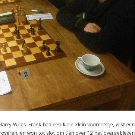
Harry Wubs. Frank had een klein klein voordeeltje, wist een
veroveren, en won tot slot om tien over 12 het overgebleven