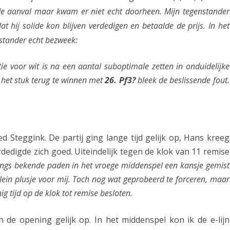
n de aanval maar kwam er niet echt doorheen. Mijn tegenstander
o
hij solide kon blijven verdedigen en betaalde de prijs. In het
p
stander echt bezweek:
M
e voor wit is na een aantal suboptimale zetten in onduidelijke
i
g het stuk terug te winnen met
26. Pf3?
bleek de beslissende fout.
d
d
e
 Steggink. De partij ging lange tijd gelijk op, Hans kreeg
l
dedigde zich goed. Uiteindelijk tegen de klok van 11 remise
s
ngs bekende paden in het vroege middenspel een kansje gemist
t
 klein plusje voor mij. Toch nog wat geprobeerd te forceren, maar
ig tijd op de klok tot remise besloten.
u
m
n de opening gelijk op. In het middenspel kon ik de e-lijn