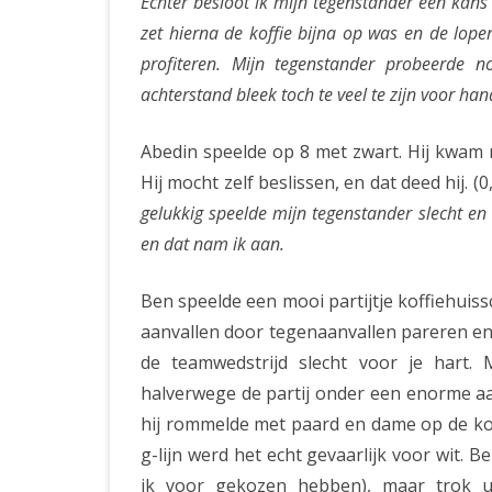
Echter besloot ik mijn tegenstander een kan
zet hierna de koffie bijna op was en de lope
profiteren. Mijn tegenstander probeerde 
achterstand bleek toch te veel te zijn voor ha
Abedin speelde op 8 met zwart. Hij kwam 
Hij mocht zelf beslissen, en dat deed hij. 
gelukkig speelde mijn tegenstander slecht en
en dat nam ik aan.
Ben speelde een mooi partijtje koffiehuis
aanvallen door tegenaanvallen pareren enzo
de teamwedstrijd slecht voor je hart.
halverwege de partij onder een enorme aa
hij rommelde met paard en dame op de kon
g-lijn werd het echt gevaarlijk voor wit. B
ik voor gekozen hebben), maar trok uit