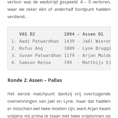
verloor was de wedstrijd gespeeld. 4 – 0 verloren,
e
waar we zeker één of anderhalf bordpunt hadden
e
verdiend…
r
s
   VAS D2           1094 - Assen D1     
t
1. Aadi Patwardhan  1439 - Jaël Wierenga 
2. Rufus Ang        1009 - Lyne Bruggink 
e
3. Suvan Patwardhan 1179 - Arjan Mulder  
s
p
e
Ronde 2: Assen – Pallas
e
Het eerste matchpunt dankzij vrij overtuigende
l
overwinningen van Jaël en Lyne, maar dat hadden
d
er misschien wel twee moeten zijn, want Arjan kwam
a
volgens mij prima te staan met twee vrijpionnen op