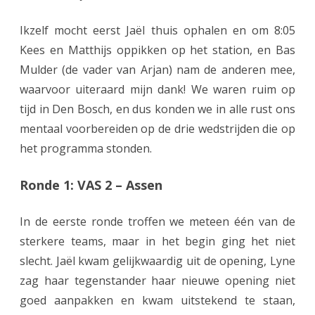
e
Ikzelf mocht eerst Jaël thuis ophalen en om 8:05
t
Kees en Matthijs oppikken op het station, en Bas
Mulder (de vader van Arjan) nam de anderen mee,
g
waarvoor uiteraard mijn dank! We waren ruim op
e
tijd in Den Bosch, en dus konden we in alle rust ons
e
mentaal voorbereiden op de drie wedstrijden die op
n
het programma stonden.
5
Ronde 1: VAS 2 – Assen
0
In de eerste ronde troffen we meteen één van de
%
sterkere teams, maar in het begin ging het niet
v
slecht. Jaël kwam gelijkwaardig uit de opening, Lyne
o
zag haar tegenstander haar nieuwe opening niet
o
goed aanpakken en kwam uitstekend te staan,