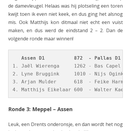
de damevleugel. Helaas was hij plotseling een toren
g
kwijt toen ik even niet keek, en dus ging het alsnog
mis. Ook Matthijs kon ditmaal niet echt een vuist
maken, en dus werd de eindstand 2 – 2. Dan de
volgende ronde maar winnen!
   Assen D1          872  - Pallas D1   
1. Jaël Wierenga     1262 - Bas Capel    
2. Lyne Bruggink     1010 - Nijs Ogink   
3. Arjan Mulder      618  - Feike Harmsen
Ronde 3: Meppel – Assen
Leuk, een Drents onderonsje, en dan wordt het nog