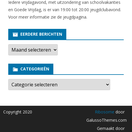
Iedere vrijdagavond, met uitzondering van schoolvakanties
en Goede Vrijdag, is er van 19:00 tot 20:00 jeugdclubavond.
Voor meer informatie zie
de jeugdpagina
.
EERDERE BERICHTEN
E
e
r
d
e
CATEGORIEËN
r
e
b
C
e
a
r
t
i
e
c
g
h
o
t
r
Copyright 2020
Ribosome
door
e
i
n
e
GalussoThemes.com
ë
n
Gemaakt door