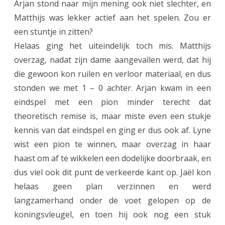
Arjan stond naar mijn mening ook niet slechter, en
r
Matthijs was lekker actief aan het spelen. Zou er
“
een stuntje in zitten?
T
Helaas ging het uiteindelijk toch mis. Matthijs
e
overzag, nadat zijn dame aangevallen werd, dat hij
die gewoon kon ruilen en verloor materiaal, en dus
a
stonden we met 1 – 0 achter. Arjan kwam in een
m
eindspel met een pion minder terecht dat
H
theoretisch remise is, maar miste even een stukje
a
kennis van dat eindspel en ging er dus ook af. Lyne
wist een pion te winnen, maar overzag in haar
A
haast om af te wikkelen een dodelijke doorbraak, en
s
dus viel ook dit punt de verkeerde kant op. Jaël kon
”
helaas geen plan verzinnen en werd
o
langzamerhand onder de voet gelopen op de
koningsvleugel, en toen hij ook nog een stuk
p