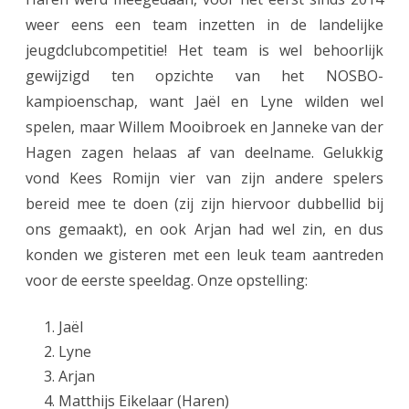
weer eens een team inzetten in de landelijke
s
jeugdclubcompetitie! Het team is wel behoorlijk
t
gewijzigd ten opzichte van het NOSBO-
e
kampioenschap, want Jaël en Lyne wilden wel
r
spelen, maar Willem Mooibroek en Janneke van der
Hagen zagen helaas af van deelname. Gelukkig
k
vond Kees Romijn vier van zijn andere spelers
l
bereid mee te doen (zij zijn hiervoor dubbellid bij
a
ons gemaakt), en ook Arjan had wel zin, en dus
s
konden we gisteren met een leuk team aantreden
voor de eerste speeldag.
Onze opstelling:
s
e
Jaël
D
Lyne
Arjan
:
Matthijs Eikelaar (Haren)
n