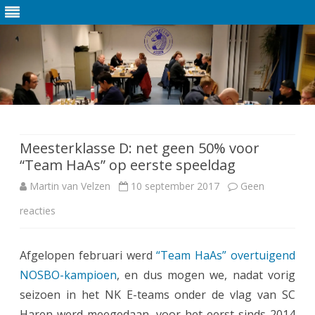
Ga
direct
naar
de
Meesterklasse D: net geen 50% voor
inhoud
“Team HaAs” op eerste speeldag
Martin van Velzen
10 september 2017
Geen
reacties
o
p
Afgelopen februari werd
“Team HaAs” overtuigend
M
NOSBO-kampioen
, en dus mogen we, nadat vorig
e
seizoen in het NK E-teams onder de vlag van SC
e
Haren werd meegedaan, voor het eerst sinds 2014