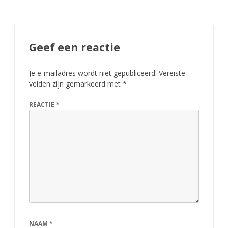
n
a
Geef een reactie
a
m
Je e-mailadres wordt niet gepubliceerd.
Vereiste
!
velden zijn gemarkeerd met
*
REACTIE
*
NAAM
*