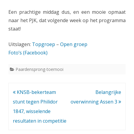
n
Een prachtige middag dus, en een mooie opmaat
s
naar het PJK, dat volgende week op het programma
p
staat!
r
Uitslagen:
Topgroep
–
Open groep
o
Foto’s (Facebook)
n
g
Paardensprong-toernooi
o
p
Bericht
KNSB-bekerteam
Belangrijke
h
navigatie
stunt tegen Philidor
overwinning Assen 3
a
1847, wisselende
a
resultaten in competitie
r