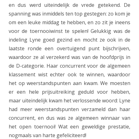
r
en dus werd uiteindelijk de vrede getekend. De
n
spanning was inmiddels ten top gestegen: zo kom je
om een leuke middag te hebben, en zo zit je ineens
o
voor de toernooiwinst te spelen! Gelukkig was de
o
indeling Lyne goed gezind en mocht ze ook in de
i
laatste ronde een overtuigend punt bijschrijven,
D
waardoor ze al verzekerd was van de hoofdprijs in
de D-categorie. Haar concurrent voor de algemeen
e
klassement wist echter ook te winnen, waardoor
P
het op weerstandspunten aan kwam. We moesten
a
er een hele prijsuitreiking geduld voor hebben,
a
maar uiteindelijk kwam het verlossende woord: Lyne
had meer weerstandspunten verzameld dan haar
r
concurrent, en dus was ze algemeen winnaar van
d
het open toernooi! Wat een geweldige prestatie,
e
nogmaals van harte gefeliciteerd!