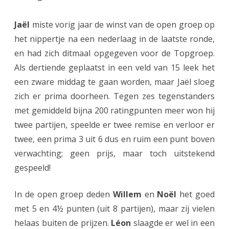
s
Jaël
miste vorig jaar de winst van de open groep op
c
het nippertje na een nederlaag in de laatste ronde,
h
en had zich ditmaal opgegeven voor de Topgroep.
Als dertiende geplaatst in een veld van 15 leek het
r
een zware middag te gaan worden, maar Jaël sloeg
i
zich er prima doorheen. Tegen zes tegenstanders
j
met gemiddeld bijna 200 ratingpunten meer won hij
f
twee partijen, speelde er twee remise en verloor er
twee, een prima 3 uit 6 dus en ruim een punt boven
t
verwachting; geen prijs, maar toch uitstekend
o
gespeeld!
p
e
In de open groep deden
Willem
en
Noël
het goed
met 5 en 4½ punten (uit 8 partijen), maar zij vielen
n
helaas buiten de prijzen.
Léon
slaagde er wel in een
g