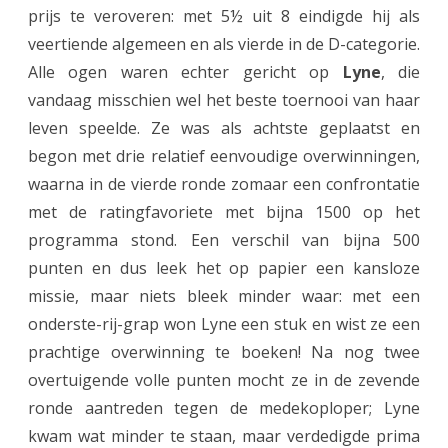
prijs te veroveren: met 5½ uit 8 eindigde hij als
r
veertiende algemeen en als vierde in de D-categorie.
o
Alle ogen waren echter gericht op
Lyne
, die
vandaag misschien wel het beste toernooi van haar
e
leven speelde. Ze was als achtste geplaatst en
p
begon met drie relatief eenvoudige overwinningen,
j
waarna in de vierde ronde zomaar een confrontatie
e
met de ratingfavoriete met bijna 1500 op het
programma stond. Een verschil van bijna 500
u
punten en dus leek het op papier een kansloze
g
missie, maar niets bleek minder waar: met een
d
onderste-rij-grap won Lyne een stuk en wist ze een
t
prachtige overwinning te boeken! Na nog twee
overtuigende volle punten mocht ze in de zevende
o
ronde aantreden tegen de medekoploper; Lyne
e
kwam wat minder te staan, maar verdedigde prima