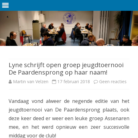
Ga
direct
naar
de
Lyne schrijft open groep jeugdtoernooi
inhoud
De Paardensprong op haar naam!
Martin van Velzen
17 februari 2018
Geen reacties
o
p
Vandaag vond alweer de negende editie van het
L
jeugdtoernooi van De Paardensprong plaats, ook
y
deze keer deed er weer een leuke groep Assenaren
n
mee, en het werd opnieuw een zeer succesvolle
middag voor de club!
e