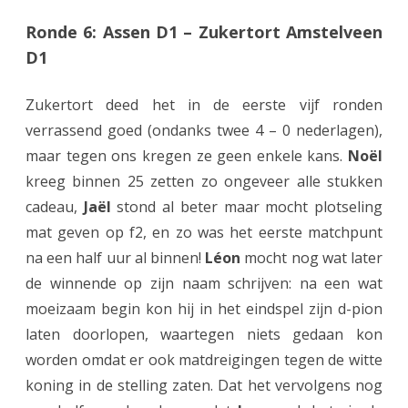
g
Ronde 6: Assen D1 – Zukertort Amstelveen
d
D1
c
Zukertort deed het in de eerste vijf ronden
o
verrassend goed (ondanks twee 4 – 0 nederlagen),
m
maar tegen ons kregen ze geen enkele kans.
Noël
p
kreeg binnen 25 zetten zo ongeveer alle stukken
e
cadeau,
Jaël
stond al beter maar mocht plotseling
mat geven op f2, en zo was het eerste matchpunt
t
na een half uur al binnen!
Léon
mocht nog wat later
i
de winnende op zijn naam schrijven: na een wat
t
moeizaam begin kon hij in het eindspel zijn d-pion
i
laten doorlopen, waartegen niets gedaan kon
worden omdat er ook matdreigingen tegen de witte
e
koning in de stelling zaten. Dat het vervolgens nog
!