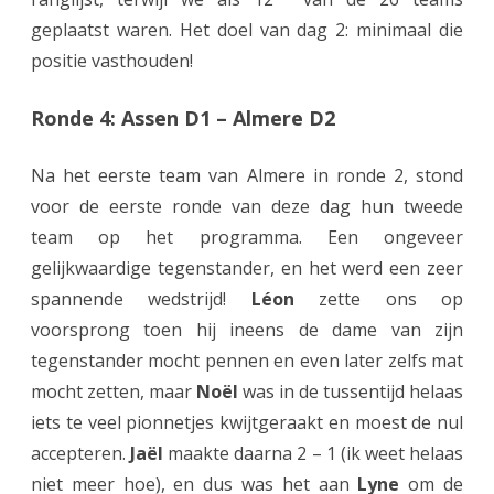
geplaatst waren. Het doel van dag 2: minimaal die
e
positie vasthouden!
a
m
Ronde 4: Assen D1 – Almere D2
b
Na het eerste team van Almere in ronde 2, stond
l
voor de eerste ronde van deze dag hun tweede
i
team op het programma. Een ongeveer
j
gelijkwaardige tegenstander, en het werd een zeer
spannende wedstrijd!
Léon
zette ons op
f
voorsprong toen hij ineens de dame van zijn
t
tegenstander mocht pennen en even later zelfs mat
u
mocht zetten, maar
Noël
was in de tussentijd helaas
i
iets te veel pionnetjes kwijtgeraakt en moest de nul
accepteren.
Jaël
maakte daarna 2 – 1 (ik weet helaas
t
niet meer hoe), en dus was het aan
Lyne
om de
s