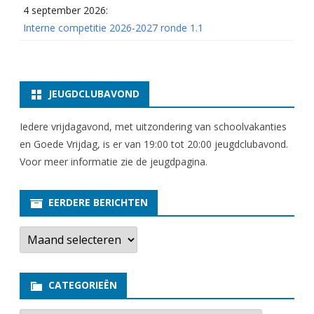
4 september 2026:
Interne competitie 2026-2027 ronde 1.1
JEUGDCLUBAVOND
Iedere vrijdagavond, met uitzondering van schoolvakanties
en Goede Vrijdag, is er van 19:00 tot 20:00 jeugdclubavond.
Voor meer informatie zie
de jeugdpagina
.
EERDERE BERICHTEN
E
e
r
d
e
CATEGORIEËN
r
e
b