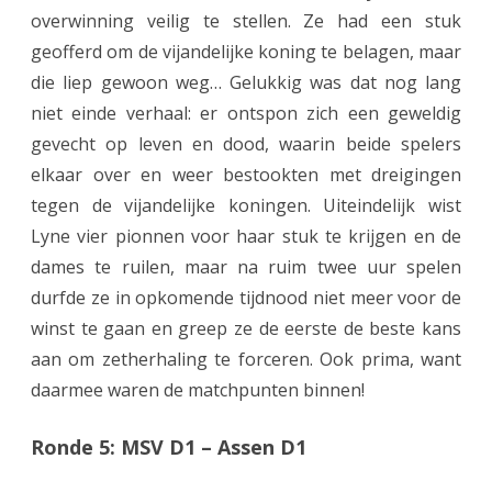
overwinning veilig te stellen. Ze had een stuk
t
geofferd om de vijandelijke koning te belagen, maar
e
die liep gewoon weg… Gelukkig was dat nog lang
niet einde verhaal: er ontspon zich een geweldig
k
gevecht op leven en dood, waarin beide spelers
e
elkaar over en weer bestookten met dreigingen
n
tegen de vijandelijke koningen. Uiteindelijk wist
d
Lyne vier pionnen voor haar stuk te krijgen en de
dames te ruilen, maar na ruim twee uur spelen
p
durfde ze in opkomende tijdnood niet meer voor de
r
winst te gaan en greep ze de eerste de beste kans
e
aan om zetherhaling te forceren. Ook prima, want
s
daarmee waren de matchpunten binnen!
t
Ronde 5: MSV D1 – Assen D1
e