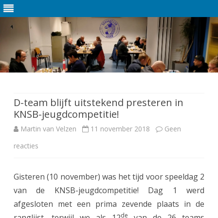
Ga
direct
naar
de
D-team blijft uitstekend presteren in
inhoud
KNSB-jeugdcompetitie!
Martin van Velzen
11 november 2018
Geen
reacties
o
p
Gisteren (10 november) was het tijd voor speeldag 2
D
van de KNSB-jeugdcompetitie! Dag 1 werd
-
afgesloten met een prima zevende plaats in de
t
de
ranglijst, terwijl we als 12
van de 26 teams