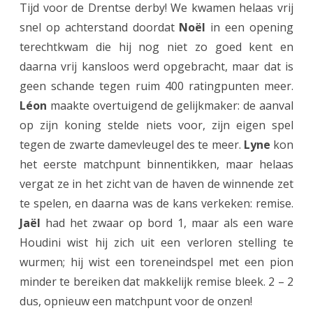
r
Tijd voor de Drentse derby! We kwamen helaas vrij
snel op achterstand doordat
Noël
in een opening
e
terechtkwam die hij nog niet zo goed kent en
n
daarna vrij kansloos werd opgebracht, maar dat is
i
geen schande tegen ruim 400 ratingpunten meer.
n
Léon
maakte overtuigend de gelijkmaker: de aanval
op zijn koning stelde niets voor, zijn eigen spel
K
tegen de zwarte damevleugel des te meer.
Lyne
kon
N
het eerste matchpunt binnentikken, maar helaas
S
vergat ze in het zicht van de haven de winnende zet
B
te spelen, en daarna was de kans verkeken: remise.
Jaël
had het zwaar op bord 1, maar als een ware
-
Houdini wist hij zich uit een verloren stelling te
j
wurmen; hij wist een toreneindspel met een pion
e
minder te bereiken dat makkelijk remise bleek. 2 – 2
u
dus, opnieuw een matchpunt voor de onzen!