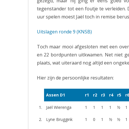
gezegd, maar hij ging er eens goed vo
tegenstander tot een foutje te verleiden.
uur spelen moest Jaël toch in remise berust
Uitslagen ronde 9 (KNSB)
Toch maar mooi afgesloten met een over
en 22 bordpunten uitkwamen. Net niet ge
plaats, wat uiteraard nog altijd een ongek
Hier zijn de persoonlijke resultaten:
Assen D1
r1
r2
r3
r4
r5
r
1.
Jaël Wierenga
1
1
1
1
½
1
2.
Lyne Bruggink
1
0
1
½
½
1