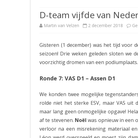
JUBILEUMBIJEENKOMST
KNSB-COMP
D-team vijfde van Neder
JUBILEUMVIERKAMPEN
UITSLAGEN
NOSBO-CO
Martin van Velzen
2 december 2018
Ge
INTERNE C
Gisteren (1 december) was het tijd voor 
seizoen! Drie weken geleden sloten we d
voorzichtig dromen van een podiumplaats
Ronde 7: VAS D1 – Assen D1
We konden twee mogelijke tegenstanders 
rolde niet het sterke ESV, maar VAS uit 
maar lang geen onmogelijke opgave! Hela
af te stevenen.
Noël
was opnieuw in een o
verloor na een misrekening materiaal en
Léon werd overspeeld en moest zijn dame