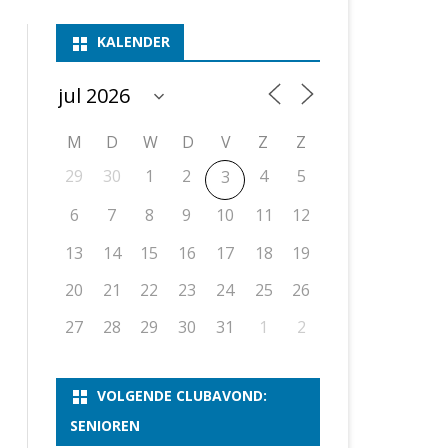
ASSEN 1
BSSK ASSEN
DEELNEMERSLIJST 2026
2026
B
KALENDER
ASSEN 2
ASSEN I
OPEN DRENTSE TOERNOOIEN
UITSLAGEN 2025
WEEKENDTOERNOOI
G
ASSEN 3
ASSEN II
KNSB-COMPETITIE
VERSLAG 2024
JEUGDTOERNOOI
E
NOSBO-BEKER
NOSBO-COMPETITIE
OPEN
P
M
D
W
D
V
Z
Z
UITSLAGEN 2024
RAPIDTOERNOOI
29
30
1
2
4
5
3
KNSB-JEUGDCOMPETITIE
T/M 1900
UITSLAGEN 2023
6
7
8
9
10
11
12
T/M 1700
13
14
15
16
17
18
19
20
21
22
23
24
25
26
ERS VAN SCHAAKCLUB
27
28
29
30
31
1
2
VOLGENDE CLUBAVOND:
SENIOREN