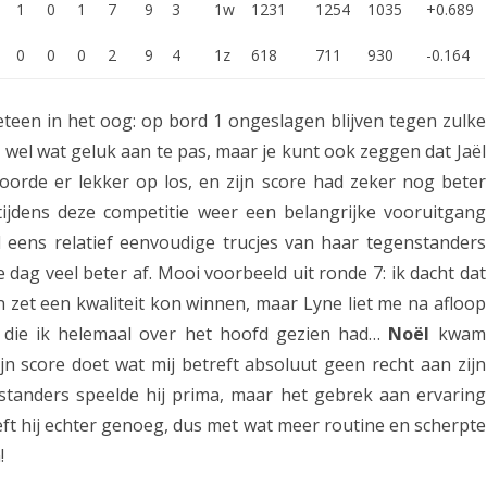
1
0
1
7
9
3
1w
1231
1254
1035
+0.689
0
0
0
2
9
4
1z
618
711
930
-0.164
teen in het oog: op bord 1 ongeslagen blijven tegen zulke
 wel wat geluk aan te pas, maar je kunt ook zeggen dat Jaël
oorde er lekker op los, en zijn score had zeker nog beter
tijdens deze competitie weer een belangrijke vooruitgang
eens relatief eenvoudige trucjes van haar tegenstanders
dag veel beter af. Mooi voorbeeld uit ronde 7: ik dacht dat
et een kwaliteit kon winnen, maar Lyne liet me na afloop
 die ik helemaal over het hoofd gezien had…
Noël
kwam
jn score doet wat mij betreft absoluut geen recht aan zijn
standers speelde hij prima, maar het gebrek aan ervaring
ft hij echter genoeg, dus met wat meer routine en scherpte
!