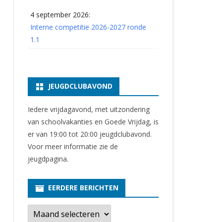
4 september 2026:
Interne competitie 2026-2027 ronde
1.1
JEUGDCLUBAVOND
Iedere vrijdagavond, met uitzondering
van schoolvakanties en Goede Vrijdag, is
er van 19:00 tot 20:00 jeugdclubavond.
Voor meer informatie zie
de
jeugdpagina
.
EERDERE BERICHTEN
E
e