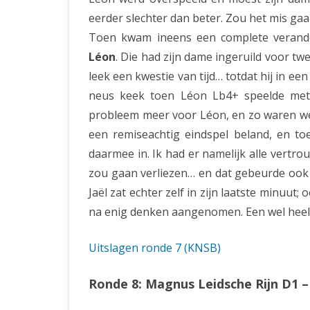
eerder slechter dan beter. Zou het mis ga
Toen kwam ineens een complete verander
Léon
. Die had zijn dame ingeruild voor tw
leek een kwestie van tijd… totdat hij in e
neus keek toen Léon Lb4+ speelde met
probleem meer voor Léon, en zo waren we
een remiseachtig eindspel beland, en t
daarmee in. Ik had er namelijk alle vertro
zou gaan verliezen… en dat gebeurde ook n
Jaël zat echter zelf in zijn laatste minuu
na enig denken aangenomen. Een wel heel
Uitslagen ronde 7 (KNSB)
Ronde 8: Magnus Leidsche Rijn D1 –