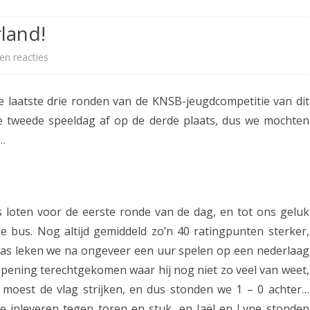
ETITIE
2025-2026
30-MINUTEN-COMPETITIE 2025-
KNSB-COMPETITIE
SNELSCHAAKKAMPIOENSCHAP
land!
2026
MPETITIE
2025-2026
2025-2026
NOSBO-COMPETITIE
NOTABENE-COMPETITIE 2025-
en reacties
o
OMPETITIES
2025-2026
RAPIDKAMPIOENSCHAP 2025-
HISTORIE
2026
p
2026
de laatste drie ronden van de KNSB-jeugdcompetitie van dit
SNELSCHAAKKAMPIOENSCHAP
D
SPEELSCHEMA
JEUGD 2025-2026
e tweede speeldag af op de derde plaats, dus we mochten
-
…
KNSB-RATINGLIJST
SPEELSCHEMA JEUGD
t
ERELIJST SENIOREN
KNSB-JEUGDRATINGLIJST
e
a
NEDERLANDSE
DEELNEM
loten voor de eerste ronde van de dag, en tot ons geluk
JEUGDKAMPIOENSCHAPPEN
ASSEN
m
de bus. Nog altijd gemiddeld zo’n 40 ratingpunten sterker,
ERELIJST JEUGD
as leken we na ongeveer een uur spelen op een nederlaag
v
pening terechtgekomen waar hij nog niet zo veel van weet,
i
 moest de vlag strijken, en dus stonden we 1 – 0 achter…
j
 inleveren tegen toren en stuk, en Jaël en Lyne stonden