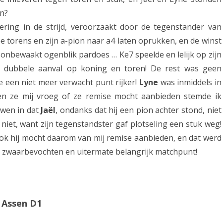
f
an?
ing in de strijd, veroorzaakt door de tegenstander van
d
ee torens en zijn a-pion naar a4 laten oprukken, en de winst
e
en onbewaakt ogenblik pardoes … Ke7 speelde en lelijk op zijn
v
 dubbele aanval op koning en toren! De rest was geen
a
 een niet meer verwacht punt rijker!
Lyne
was inmiddels in
oen ze mij vroeg of ze remise mocht aanbieden stemde ik
n
uwen in dat
Jaël
, ondanks dat hij een pion achter stond, niet
N
iet, want zijn tegenstandster gaf plotseling een stuk weg!
e
t; ook hij mocht daarom van mij remise aanbieden, en dat werd
d
 zwaarbevochten en uitermate belangrijk matchpunt!
e
r
l
 Assen D1
a