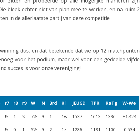
or zitten en probeerde op alle mogelijke manieren zijn
 Die bleek echter niet van plan mee te werken, en na ruim 2
en in de allerlaatste partij van deze competitie.
winning dus, en dat betekende dat we op 12 matchpunten
noeg voor het podium, maar wel voor een gedeelde vijfde
end succes is voor onze vereniging!
6
r7
r8
r9
W
N
Brd
Kl
JEUGD
TPR
RaTg
W-We
½
1
½
7½
9
1
1w
1537
1613
1336
+1.424
½
0
1
5½
9
2
1z
1286
1181
1100
-0.534