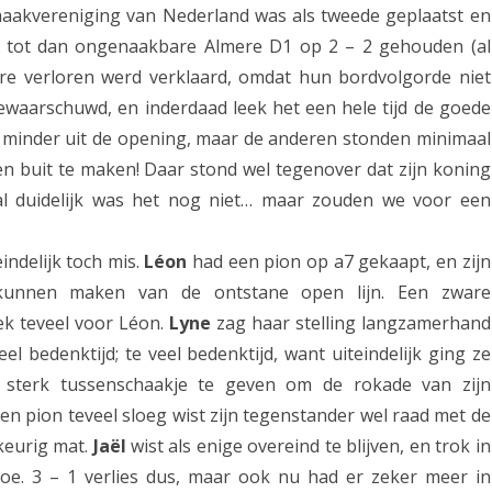
haakvereniging van Nederland was als tweede geplaatst en
n
t tot dan ongenaakbare Almere D1 op 2 – 2 gehouden (al
d
e verloren werd verklaard, omdat hun bordvolgorde niet
waarschuwd, en inderdaad leek het een hele tijd de goede
!
 minder uit de opening, maar de anderen stonden minimaal
ten buit te maken! Daar stond wel tegenover dat zijn koning
l duidelijk was het nog niet… maar zouden we voor een
indelijk toch mis.
Léon
had een pion op a7 gekaapt, en zijn
kunnen maken van de ontstane open lijn. Een zware
ek teveel voor Léon.
Lyne
zag haar stelling langzamerhand
el bedenktijd; te veel bedenktijd, want uiteindelijk ging ze
sterk tussenschaakje te geven om de rokade van zijn
en pion teveel sloeg wist zijn tegenstander wel raad met de
keurig mat.
Jaël
wist als enige overeind te blijven, en trok in
 toe. 3 – 1 verlies dus, maar ook nu had er zeker meer in