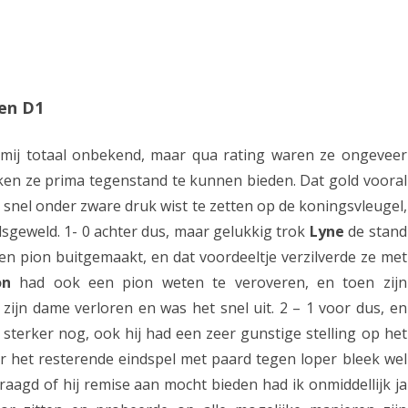
ren D1
mij totaal onbekend, maar qua rating waren ze ongeveer
eken ze prima tegenstand te kunnen bieden. Dat gold vooral
l snel onder zware druk wist te zetten op de koningsvleugel,
sgeweld. 1- 0 achter dus, maar gelukkig trok
Lyne
de stand
een pion buitgemaakt, en dat voordeeltje verzilverde ze met
on
had ook een pion weten te veroveren, en toen zijn
ijn dame verloren en was het snel uit. 2 – 1 voor dus, en
 sterker nog, ook hij had een zeer gunstige stelling op het
ar het resterende eindspel met paard tegen loper bleek wel
vraagd of hij remise aan mocht bieden had ik onmiddellijk ja