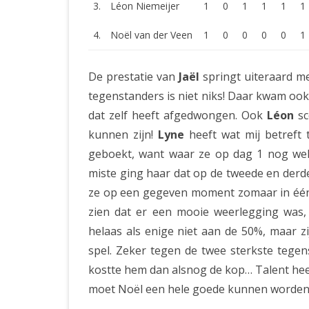
3.
Léon Niemeijer
1
0
1
1
1
1
4.
Noël van der Veen
1
0
0
0
0
1
De prestatie van
Jaël
springt uiteraard me
tegenstanders is niet niks! Daar kwam ook
dat zelf heeft afgedwongen. Ook
Léon
sc
kunnen zijn!
Lyne
heeft wat mij betreft 
geboekt, want waar ze op dag 1 nog wel 
miste ging haar dat op de tweede en derde 
ze op een gegeven moment zomaar in één z
zien dat er een mooie weerlegging was,
helaas als enige niet aan de 50%, maar zi
spel. Zeker tegen de twee sterkste tegen
kostte hem dan alsnog de kop… Talent hee
moet Noël een hele goede kunnen worden