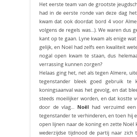
Het eerste team van de grootste jeugdsc
had in de eerste ronde van deze dag he
kwam dat ook doordat bord 4 voor Almer
volgens de regels was…). We waren dus ge
kant op te gaan. Lyne kwam als enige wat
gelijk, en Noël had zelfs een kwaliteit we
nogal open kwam te staan, dus helemaa
verrassing kunnen zorgen?
Helaas ging het, net als tegen Almere, uite
tegenstander bleek goed gebruik te 
koningsaanval was het gevolg, en dat ble
steeds moeilijker worden, en dat kostte ve
door de vlag…
Noël
had verzuimd een 
tegenstander te verhinderen, en toen hij e
open lijnen naar de koning en zette Noël 
wederzijdse tijdnood de partij naar zich