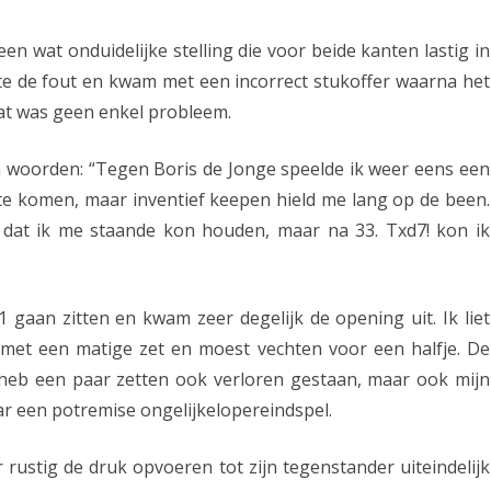
n
n wat onduidelijke stelling die voor beide kanten lastig in
t
e de fout en kwam met een incorrect stukoffer waarna het
t
dat was geen enkel probleem.
e
en woorden: “Tegen Boris de Jonge speelde ik weer eens een
g
k te komen, maar inventief keepen hield me lang op de been.
e
ie dat ik me staande kon houden, maar na 33. Txd7! kon ik
n
Z
 gaan zitten en kwam zeer degelijk de opening uit. Ik liet
w
n met een matige zet en moest vechten voor een halfje. De
o
ik heb een paar zetten ook verloren gestaan, maar ook mijn
l
r een potremise ongelijkelopereindspel.
l
 rustig de druk opvoeren tot zijn tegenstander uiteindelijk
e