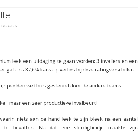
ETITIE
2025-2026
30-MINUTEN-COMPETITIE 2025-
KNSB-COMPETITIE
SNELSCHAAKKAMPIOENSCHAP
lle
2026
MPETITIE
2025-2026
2025-2026
NOSBO-COMPETITIE
NOTABENE-COMPETITIE 2025-
 reacties
o
OMPETITIES
2025-2026
RAPIDKAMPIOENSCHAP 2025-
HISTORIE
2026
p
2026
SNELSCHAAKKAMPIOENSCHAP
A
SPEELSCHEMA
JEUGD 2025-2026
s
nium leek een uitdaging te gaan worden: 3 invallers en een
KNSB-RATINGLIJST
SPEELSCHEMA JEUGD
s
r gaf ons 87,6% kans op verlies bij deze ratingverschillen.
ERELIJST SENIOREN
KNSB-JEUGDRATINGLIJST
e
en, speelden we thuis gesteund door de andere teams.
n
NEDERLANDSE
DEELNEM
JEUGDKAMPIOENSCHAPPEN
ASSEN
2
kel, maar een zeer productieve invalbeurt!
ERELIJST JEUGD
s
aarin niets aan de hand leek te zijn bleek na een aantal
t
es te bevatten. Na dat ene slordigheidje maakte zijn
u