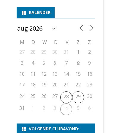
ASSEN 1
BSSK ASSEN
DEELNEMERSLIJST 2026
2026
B
KALENDER
ASSEN 2
ASSEN I
OPEN DRENTSE TOERNOOIEN
UITSLAGEN 2025
WEEKENDTOERNOOI
G
ASSEN 3
ASSEN II
KNSB-COMPETITIE
VERSLAG 2024
JEUGDTOERNOOI
E
NOSBO-BEKER
NOSBO-COMPETITIE
OPEN
P
M
D
W
D
V
Z
Z
UITSLAGEN 2024
RAPIDTOERNOOI
27
28
29
30
31
1
2
KNSB-JEUGDCOMPETITIE
T/M 1900
UITSLAGEN 2023
3
4
5
6
7
9
8
T/M 1700
10
11
12
13
14
15
16
17
18
19
20
21
22
23
ERS VAN SCHAAKCLUB
24
25
26
27
30
28
29
31
1
2
3
5
6
4
VOLGENDE CLUBAVOND: