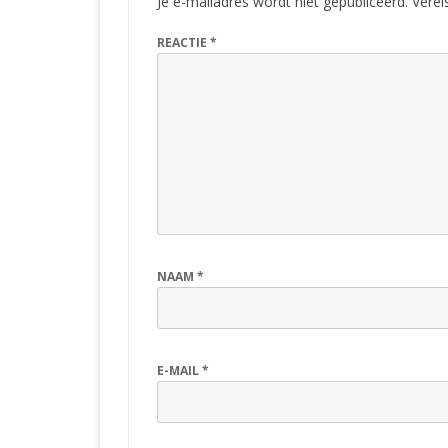
Je e-mailadres wordt niet gepubliceerd.
Verei
REACTIE
*
NAAM
*
E-MAIL
*