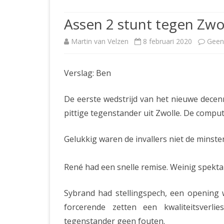
JUBILEUMBIJEENKOMST
KNSB-COMP
Assen 2 stunt tegen Zwo
JUBILEUMVIERKAMPEN
UITSLAGEN
NOSBO-CO
Martin van Velzen
8 februari 2020
Geen
INTERNE C
Verslag: Ben
De eerste wedstrijd van het nieuwe decen
pittige tegenstander uit Zwolle. De compute
Gelukkig waren de invallers niet de minst
René had een snelle remise. Weinig spekta
Sybrand had stellingspech, een opening w
forcerende zetten een kwaliteitsverli
tegenstander geen fouten.