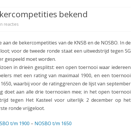
ETITIE
2025-2026
30-MINUTEN-COMPETITIE 2025-
KNSB-COMPETITIE
SNELSCHAAKKAMPIOENSCHAP
ekercompetities bekend
2026
MPETITIE
2025-2026
2025-2026
NOSBO-COMPETITIE
NOTABENE-COMPETITIE 2025-
n reacties
o
OMPETITIES
2025-2026
RAPIDKAMPIOENSCHAP 2025-
HISTORIE
2026
p
2026
e aan de bekercompetities van de KNSB en de NOSBO. In de
SNELSCHAAKKAMPIOENSCHAP
L
SPEELSCHEMA
JEUGD 2025-2026
loot; voor de tweede ronde staat een uitwedstrijd tegen SG
o
ber gespeeld moet worden.
KNSB-RATINGLIJST
SPEELSCHEMA JEUGD
t
zoen in drieën gesplitst: een open toernooi waar iedereen
ERELIJST SENIOREN
KNSB-JEUGDRATINGLIJST
elers met een rating van maximaal 1900, en een toernooi
i
1650, waarbij voor de ratinggrenzen de lijst van september
n
NEDERLANDSE
DEELNEM
 doet aan alle drie toernooien mee; in het open toernooi
JEUGDKAMPIOENSCHAPPEN
ASSEN
g
rijd tegen Het Kasteel voor uiterlijk 2 december op het
ERELIJST JEUGD
e
ste ronde vrijgeloot.
e
SBO t/m 1900
–
NOSBO t/m 1650
r