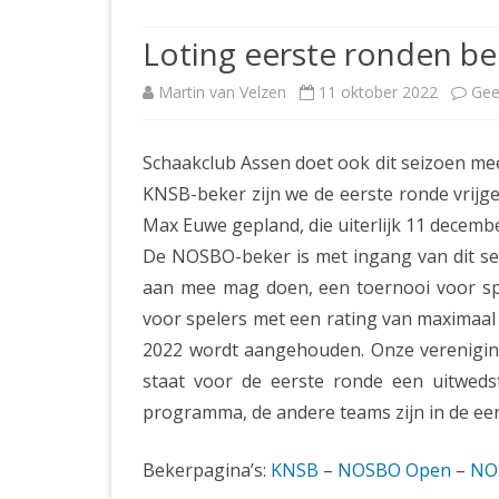
JUBILEUMBIJEENKOMST
KNSB-COMP
Loting eerste ronden b
JUBILEUMVIERKAMPEN
UITSLAGEN
NOSBO-CO
Martin van Velzen
11 oktober 2022
Gee
INTERNE C
Schaakclub Assen doet ook dit seizoen me
KNSB-beker zijn we de eerste ronde vrijge
Max Euwe gepland, die uiterlijk 11 decem
De NOSBO-beker is met ingang van dit sei
aan mee mag doen, een toernooi voor sp
voor spelers met een rating van maximaal 
2022 wordt aangehouden. Onze vereniging
staat voor de eerste ronde een uitwedst
programma, de andere teams zijn in de eer
Bekerpagina’s:
KNSB
–
NOSBO Open
–
NO