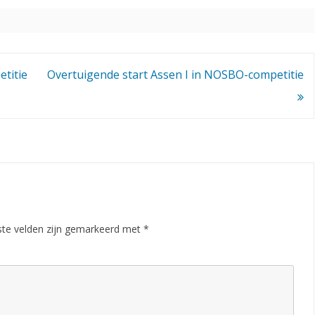
s
t
e
titie
Overtuigende start Assen I in NOSBO-competitie
r
o
n
d
e
n
ste velden zijn gemarkeerd met
*
b
e
k
e