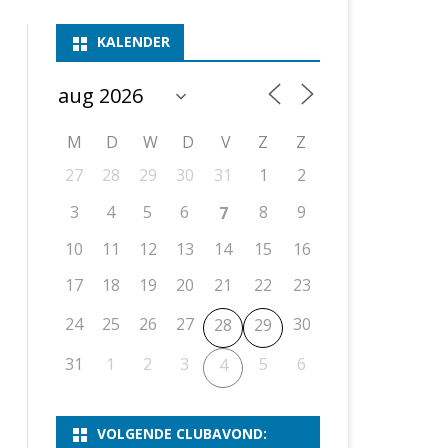
ASSEN 1
BSSK ASSEN
DEELNEMERSLIJST 2026
2026
B
KALENDER
ASSEN 2
ASSEN I
OPEN DRENTSE TOERNOOIEN
UITSLAGEN 2025
WEEKENDTOERNOOI
G
ASSEN 3
ASSEN II
KNSB-COMPETITIE
VERSLAG 2024
JEUGDTOERNOOI
E
NOSBO-BEKER
NOSBO-COMPETITIE
OPEN
P
M
D
W
D
V
Z
Z
UITSLAGEN 2024
RAPIDTOERNOOI
27
28
29
30
31
1
2
KNSB-JEUGDCOMPETITIE
T/M 1900
UITSLAGEN 2023
3
4
5
6
8
9
7
T/M 1700
10
11
12
13
14
15
16
17
18
19
20
21
22
23
ERS VAN SCHAAKCLUB
24
25
26
27
30
28
29
31
1
2
3
5
6
4
VOLGENDE CLUBAVOND: