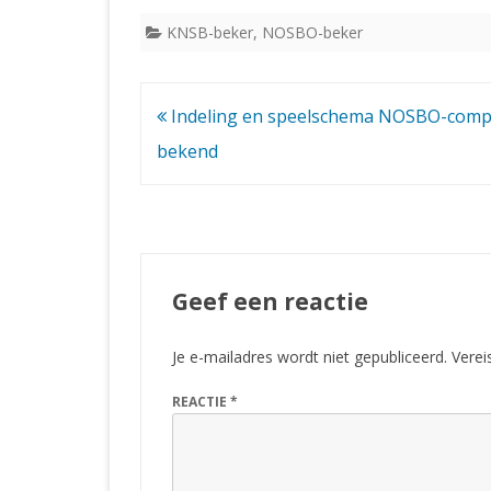
KNSB-beker
,
NOSBO-beker
Bericht
Indeling en speelschema NOSBO-compe
navigatie
bekend
Geef een reactie
Je e-mailadres wordt niet gepubliceerd.
Verei
REACTIE
*