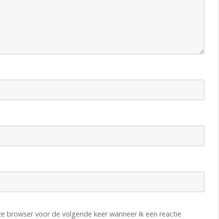
r
c
o
m
p
e
t
i
t
i
e
s
eze browser voor de volgende keer wanneer ik een reactie
b