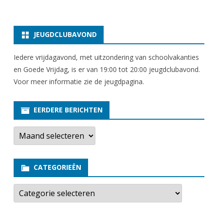
JEUGDCLUBAVOND
Iedere vrijdagavond, met uitzondering van schoolvakanties
en Goede Vrijdag, is er van 19:00 tot 20:00 jeugdclubavond.
Voor meer informatie zie
de jeugdpagina
.
EERDERE BERICHTEN
E
e
r
d
e
CATEGORIEËN
r
e
b
C
e
a
r
t
i
e
c