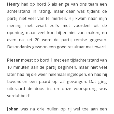
Henry
had op bord 6 als enige van ons team een
g
achterstand in rating, maar daar was tijdens de
e
partij niet veel van te merken. Hij kwam naar mijn
mening met zwart zelfs met voordeel uit de
s
opening, maar veel kon hij er niet van maken, en
l
even na zet 20 werd de partij remise gegeven.
a
Desondanks gewoon een goed resultaat met zwart!
g
Pieter
moest op bord 1 met een tijdachterstand van
e
10 minuten aan de partij beginnen, maar niet veel
n
later had hij die weer helemaal ingelopen, en had hij
i
bovendien een paard op a2 gevangen. Dat ging
uiteraard de doos in, en onze voorsprong was
n
verdubbeld!
a
c
Johan
was na drie nullen op rij wel toe aan een