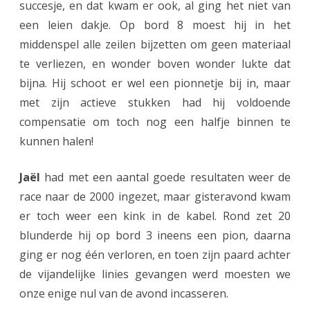
h
succesje, en dat kwam er ook, al ging het niet van
een leien dakje. Op bord 8 moest hij in het
t
middenspel alle zeilen bijzetten om geen materiaal
t
te verliezen, en wonder boven wonder lukte dat
a
bijna. Hij schoot er wel een pionnetje bij in, maar
l
met zijn actieve stukken had hij voldoende
compensatie om toch nog een halfje binnen te
l
kunnen halen!
e
n
Jaël
had met een aantal goede resultaten weer de
race naar de 2000 ingezet, maar gisteravond kwam
c
er toch weer een kink in de kabel. Rond zet 20
o
blunderde hij op bord 3 ineens een pion, daarna
m
ging er nog één verloren, en toen zijn paard achter
p
de vijandelijke linies gevangen werd moesten we
onze enige nul van de avond incasseren.
e