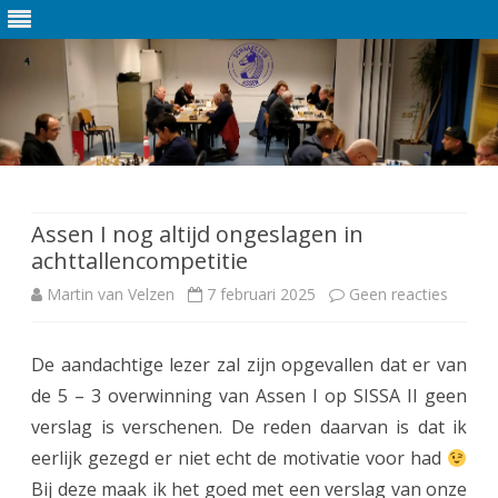
Ga
direct
naar
de
Assen I nog altijd ongeslagen in
inhoud
achttallencompetitie
Martin van Velzen
7 februari 2025
Geen reacties
o
p
De aandachtige lezer zal zijn opgevallen dat er van
A
de 5 – 3 overwinning van Assen I op SISSA II geen
s
verslag is verschenen. De reden daarvan is dat ik
s
eerlijk gezegd er niet echt de motivatie voor had
Bij deze maak ik het goed met een verslag van onze
e