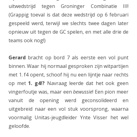
uitwedstrijd tegen Groninger Combinatie III!
n
(Grappig toeval is dat deze wedstrijd op 6 februari
I
gespeeld werd, terwijl we slechts twee dagen later
n
opnieuw uit tegen de GC spelen, en met alle drie de
teams ook nog!)
o
g
Gerard
bracht op bord 7 als eerste een vol punt
a
binnen. Waar hij normaal gesproken zijn witpartijen
l
met 1. f4 opent, schoof hij nu een lijntje naar rechts
op met
1. g4!?
Navraag leerde dat het ook geen
t
vingerfoutje was, maar een
bewussie
! Een pion meer
i
vanuit de opening werd geconsolideerd en
j
uitgebreid naar een vol stuk voorsprong, waarna
d
voormalig Unitas-jeugdleider Ynte Visser het wel
geloofde.
o
n