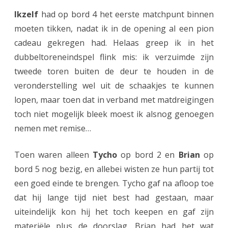
t
Ikzelf
had op bord 4 het eerste matchpunt binnen
i
moeten tikken, nadat ik in de opening al een pion
cadeau gekregen had. Helaas greep ik in het
t
dubbeltoreneindspel flink mis: ik verzuimde zijn
i
tweede toren buiten de deur te houden in de
e
veronderstelling wel uit de schaakjes te kunnen
lopen, maar toen dat in verband met matdreigingen
toch niet mogelijk bleek moest ik alsnog genoegen
nemen met remise…
Toen waren alleen
Tycho
op bord 2 en
Brian
op
bord 5 nog bezig, en allebei wisten ze hun partij tot
een goed einde te brengen. Tycho gaf na afloop toe
dat hij lange tijd niet best had gestaan, maar
uiteindelijk kon hij het toch keepen en gaf zijn
materiële plus de doorslag. Brian had het wat