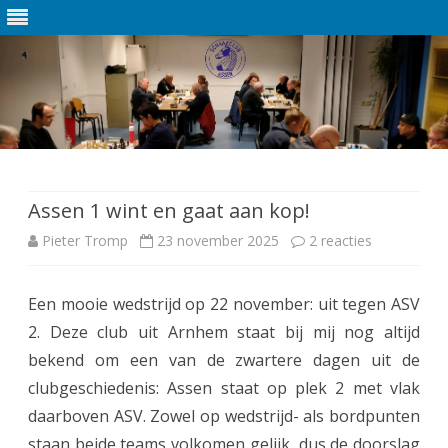
Ga
direct
naar
de
Assen 1 wint en gaat aan kop!
inhoud
Pieter Tromp
23 november 2025
2 reacties
o
p
Een mooie wedstrijd op 22 november: uit tegen ASV
A
2. Deze club uit Arnhem staat bij mij nog altijd
s
bekend om een van de zwartere dagen uit de
s
clubgeschiedenis: Assen staat op plek 2 met vlak
daarboven ASV. Zowel op wedstrijd- als bordpunten
e
staan beide teams volkomen gelijk, dus de doorslag