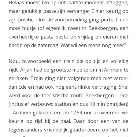
Helaas moest Ivo op het laatste moment afzeggen,
a
maar gelukkig paste zijn vervanger Elmar keurig op
n
zijn positie. Ook de voorbereiding ging perfect: een
k
mooi huisje (of eigenlijk twee) in Beekbergen, een
o
overheerlijke pasta pesto op vrijdag en eieren met
bacon op de zaterdag. Wat wil een mens nog meer?
p
!
Nou, bijvoorbeeld een trein die op tijd en volledig
rijdt. Arjan had de grootste moeite om in Arnhem te
geraken. Trein ging niet, volgende reed niet verder
dan Ede en had ook nog eens flinke vertraging. Snel
werd voor de toeristische route Beekbergen – Ede
(inclusief verbouwd station en dus 10 min omrijden)
– Arnhem gekozen en om 12.59 uur arriveerden we
keurig op tijd bij de zaal. Daar door een van de
tegenstanders vriendelijk geattendeerd op het niet