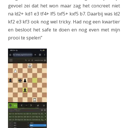
gevoel zei dat het won maar zag het concreet niet
na ld2+ kd1 e3 tf4+ lf5 txf5+ kxf5 b7. Daarbij was ld2
kf2 e3 kf3 ook nog wel tricky. Had nog een kwartier
en besloot het safe te doen en nog even met mijn
prooi te spelen”