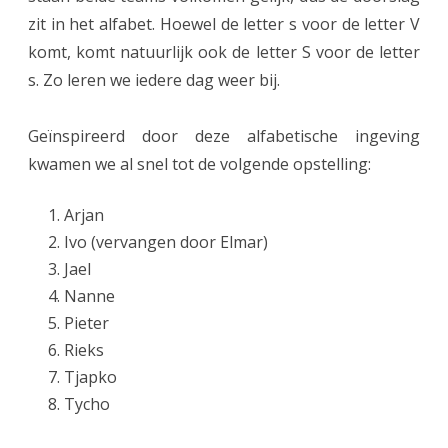
n
zit in het alfabet. Hoewel de letter s voor de letter V
1
komt, komt natuurlijk ook de letter S voor de letter
w
s. Zo leren we iedere dag weer bij.
i
Geïnspireerd door deze alfabetische ingeving
n
kwamen we al snel tot de volgende opstelling:
t
e
Arjan
Ivo (vervangen door Elmar)
n
Jael
g
Nanne
a
Pieter
Rieks
a
Tjapko
t
Tycho
a