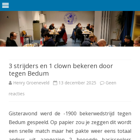
Ga
direct
naar
de
3 strijders en 1 clown bekeren door
inhoud
tegen Bedum
Henry Groeneveld
13 december 2025
Geen
reacties
o
p
Gisteravond werd de -1900 bekerwedstrijd tegen
3
Bedum gespeeld. Op papier zou je zeggen dit wordt
s
een snelle match maar het pakte weer eens totaal
t
anders uit aangezien 2 beoogde basisspelers