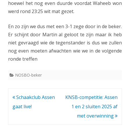
r
hoewel het nog even duurde voordat Waheeb won
werd rond 23:25 wit mat gezet.
t
e
En zo zijn we dus met een 3-1 zege door in de beker.
g
Er schijnt door Martin al geloot te zijn maar ik heb
niet gevraagd wie de tegenstander is dus we zullen
e
nog even moeten afwachten wie we in de volgende
n
ronde treffen
B
e
NOSBO-beker
d
u
Bericht
Schaakclub Assen
KNSB-competitie: Assen
m
navigatie
gaat live!
1 en 2 sluiten 2025 af
met overwinning