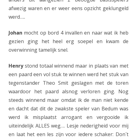
afwezig waren en er weer eens opzicht geklungeld
r
werd…..
i
j
Johan
mocht op bord 4 invallen en naar wat ik heb
d
gezien ging het heel erg soepel en kwam de
overwinning tamelijk snel.
e
r
Henry
stond totaal winnend maar in plaats van met
s
een paard een vol stuk te winnen werd het stuk van
tegenstander Theo Smit geslagen met de toren
e
waardoor het paard alsnog verloren ging. Nog
n
steeds winnend maar omdat ik de man niet kende
1
en dacht dat dit de zwakste speler van Bedum was
c
werd ik misplaatst arrogant en vergooide ik
uiteindelijk ALLES weg…. Lesje nederigheid voor mij
l
en laat het een les zijn voor iedere schaker: Don´t
o