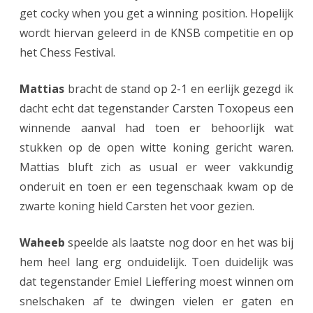
get cocky when you get a winning position. Hopelijk
w
wordt hiervan geleerd in de KNSB competitie en op
n
het Chess Festival.
b
Mattias
bracht de stand op 2-1 en eerlijk gezegd ik
e
dacht echt dat tegenstander Carsten Toxopeus een
k
winnende aanval had toen er behoorlijk wat
e
stukken op de open witte koning gericht waren.
Mattias bluft zich as usual er weer vakkundig
r
onderuit en toen er een tegenschaak kwam op de
e
zwarte koning hield Carsten het voor gezien.
n
Waheeb
speelde als laatste nog door en het was bij
d
hem heel lang erg onduidelijk. Toen duidelijk was
o
dat tegenstander Emiel Lieffering moest winnen om
o
snelschaken af te dwingen vielen er gaten en