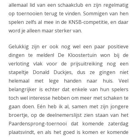
-
allemaal lid van een schaakclub en zijn regelmatig
p
op toernooien terug te vinden. Sommigen van hen
spelen zelfs al mee in de KNSB-competitie, en daar
l
word je alleen maar sterker van.
a
a
Gelukkig zijn er ook nog wel een paar positieve
dingen te melden! De Kloostertuin won bij de
t
verloting vlak voor de prijsuitreiking nog een
s
stapeltje Donald Duckjes, dus ze gingen niet
b
helemaal met lege handen naar huis. Veel
i
belangrijker is echter dat enkele van hun spelers
toch wel interesse hebben om meer met schaken te
j
gaan doen. Eén heb ik al, samen met zijn jongere
N
broertje, op de deelnemerslijst zien staan van het
O
Paardensprong-toernooi dat komende zaterdag
S
plaatsvindt, en als het goed is komen er komende