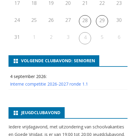
17
18
19
20
21
22
23
24
25
26
27
30
28
29
31
1
2
3
5
6
4
VOLGENDE CLUBAVOND: SENIOREN
4 september 2026:
Interne competitie 2026-2027 ronde 1.1
JEUGDCLUBAVOND
Iedere vrijdagavond, met uitzondering van schoolvakanties
en Goede Vrijdag, is er van 19:00 tot 20:00 jeugdclubavond.