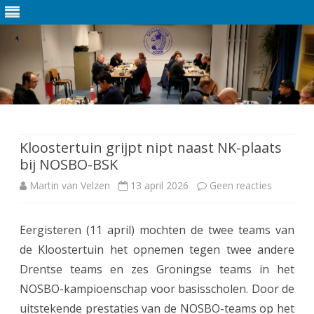
Ga
direct
naar
de
Kloostertuin grijpt nipt naast NK-plaats
inhoud
bij NOSBO-BSK
Martin van Velzen
13 april 2026
Geen reacties
o
p
Eergisteren (11 april) mochten de twee teams van
K
de Kloostertuin het opnemen tegen twee andere
l
Drentse teams en zes Groningse teams in het
o
NOSBO-kampioenschap voor basisscholen. Door de
uitstekende prestaties van de NOSBO-teams op het
o