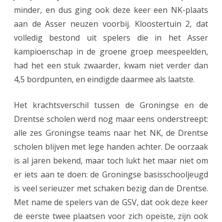
minder, en dus ging ook deze keer een NK-plaats
t
aan de Asser neuzen voorbij. Kloostertuin 2, dat
n
volledig bestond uit spelers die in het Asser
kampioenschap in de groene groep meespeelden,
i
had het een stuk zwaarder, kwam niet verder dan
p
4,5 bordpunten, en eindigde daarmee als laatste.
t
n
Het krachtsverschil tussen de Groningse en de
Drentse scholen werd nog maar eens onderstreept:
a
alle zes Groningse teams naar het NK, de Drentse
a
scholen blijven met lege handen achter. De oorzaak
s
is al jaren bekend, maar toch lukt het maar niet om
t
er iets aan te doen: de Groningse basisschooljeugd
is veel serieuzer met schaken bezig dan de Drentse.
N
Met name de spelers van de GSV, dat ook deze keer
K
de eerste twee plaatsen voor zich opeiste, zijn ook