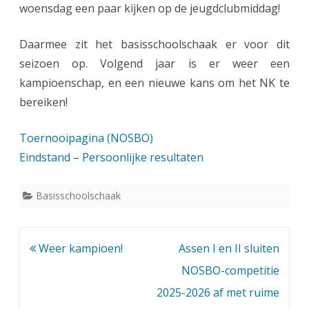
woensdag een paar kijken op de jeugdclubmiddag!
B
O
Daarmee zit het basisschoolschaak er voor dit
-
seizoen op. Volgend jaar is er weer een
B
kampioenschap, en een nieuwe kans om het NK te
bereiken!
S
K
Toernooipagina (NOSBO)
Eindstand
–
Persoonlijke resultaten
Basisschoolschaak
Bericht
Weer kampioen!
Assen I en II sluiten
navigatie
NOSBO-competitie
2025-2026 af met ruime