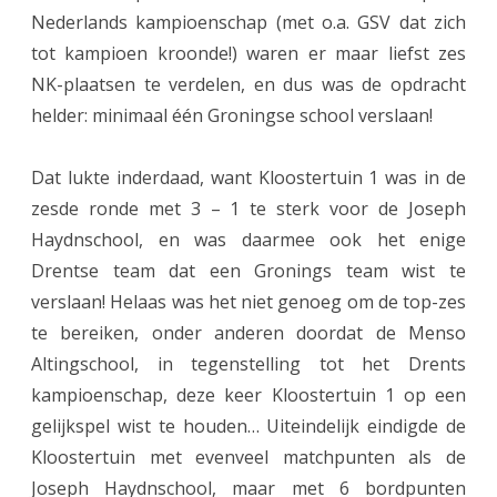
Nederlands kampioenschap (met o.a. GSV dat zich
s
tot kampioen kroonde!) waren er maar liefst zes
t
NK-plaatsen te verdelen, en dus was de opdracht
e
helder: minimaal één Groningse school verslaan!
r
Dat lukte inderdaad, want Kloostertuin 1 was in de
t
zesde ronde met 3 – 1 te sterk voor de Joseph
u
Haydnschool, en was daarmee ook het enige
i
Drentse team dat een Gronings team wist te
verslaan! Helaas was het niet genoeg om de top-zes
n
te bereiken, onder anderen doordat de Menso
g
Altingschool, in tegenstelling tot het Drents
r
kampioenschap, deze keer Kloostertuin 1 op een
i
gelijkspel wist te houden… Uiteindelijk eindigde de
Kloostertuin met evenveel matchpunten als de
j
Joseph Haydnschool, maar met 6 bordpunten
p