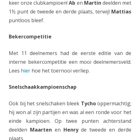
keer onze clubkampioen!
Ab
en
Martin
deelden met
(
1½ punt de tweede en derde plaats, terwijl
Mattias
puntloos bleef.
n
o
Bekercompetitie
g
Met 11 deelnemers had de eerste editie van de
n
interne bekercompetitie een mooi deelnemersveld.
i
Lees
hier
hoe het toernooi verliep.
e
Snelschaakkampioenschap
t
)
Ook bij het snelschaken bleek
Tycho
oppermachtig;
a
hij won al zijn partijen en was al een ronde voor het
l
einde kampioen. Op twee punten achterstand
deelden
Maarten
en
Henry
de tweede en derde
l
plaats.