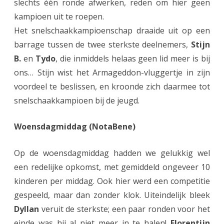
slechts één ronde afwerken, reden om hier geen
kampioen uit te roepen.
Het snelschaakkampioenschap draaide uit op een
barrage tussen de twee sterkste deelnemers,
Stijn
B.
en
Tydo
, die inmiddels helaas geen lid meer is bij
ons… Stijn wist het Armageddon-vluggertje in zijn
voordeel te beslissen, en kroonde zich daarmee tot
snelschaakkampioen bij de jeugd.
Woensdagmiddag (NotaBene)
Op de woensdagmiddag hadden we gelukkig wel
een redelijke opkomst, met gemiddeld ongeveer 10
kinderen per middag. Ook hier werd een competitie
gespeeld, maar dan zonder klok. Uiteindelijk bleek
Dyllan
veruit de sterkste; een paar ronden voor het
einde was hij al niet meer in te halen!
Florentijn