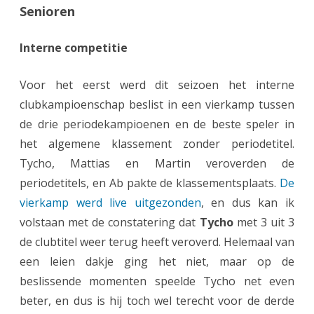
Senioren
o
e
Interne competitie
n
Voor het eerst werd dit seizoen het interne
2
clubkampioenschap beslist in een vierkamp tussen
0
de drie periodekampioenen en de beste speler in
2
het algemene klassement zonder periodetitel.
Tycho, Mattias en Martin veroverden de
5
periodetitels, en Ab pakte de klassementsplaats.
De
-
vierkamp werd live uitgezonden
, en dus kan ik
2
volstaan met de constatering dat
Tycho
met 3 uit 3
0
de clubtitel weer terug heeft veroverd. Helemaal van
een leien dakje ging het niet, maar op de
2
beslissende momenten speelde Tycho net even
6
beter, en dus is hij toch wel terecht voor de derde
: