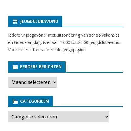
JEUGDCLUBAVOND
Iedere vrijdagavond, met uitzondering van schoolvakanties
en Goede Vrijdag, is er van 19:00 tot 20:00 jeugdclubavond.
Voor meer informatie zie
de jeugdpagina
.
EERDERE BERICHTEN
E
e
r
d
e
CATEGORIEËN
r
e
b
C
e
a
r
t
i
e
c