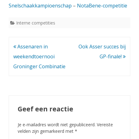
Snelschaakkampioenschap
–
NotaBene-competitie
Interne competities
Bericht
Assenaren in
Ook Asser succes bij
navigatie
weekendtoernooi
GP-finale!
Groninger Combinatie
Geef een reactie
Je e-mailadres wordt niet gepubliceerd.
Vereiste
velden zijn gemarkeerd met
*