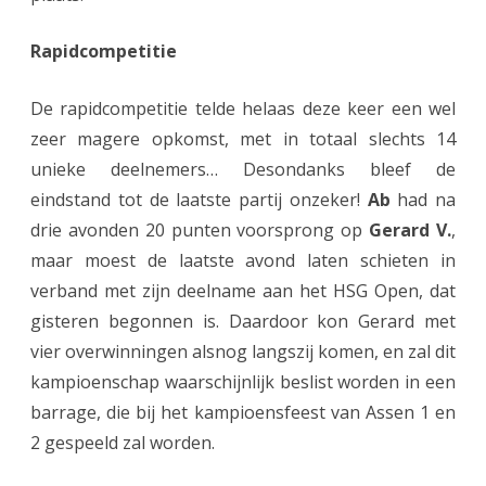
e
k
Rapidcompetitie
a
De rapidcompetitie telde helaas deze keer een wel
m
zeer magere opkomst, met in totaal slechts 14
p
unieke deelnemers… Desondanks bleef de
i
eindstand tot de laatste partij onzeker!
Ab
had na
drie avonden 20 punten voorsprong op
Gerard V.
,
o
maar moest de laatste avond laten schieten in
e
verband met zijn deelname aan het HSG Open, dat
n
gisteren begonnen is. Daardoor kon Gerard met
e
vier overwinningen alsnog langszij komen, en zal dit
kampioenschap waarschijnlijk beslist worden in een
n
barrage, die bij het kampioensfeest van Assen 1 en
o
2 gespeeld zal worden.
p