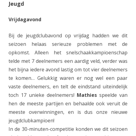
Jeugd
e
e
Vrijdagavond
n
Bij de jeugdclubavond op vrijdag hadden we dit
r
seizoen helaas serieuze problemen met de
i
opkomst. Alleen het snelschaakkampioenschap
j
telde met 7 deelnemers een aardig veld, verder was
t
het bijna iedere avond lastig om tot vier deelnemers
te komen… Gelukkig waren er nog wel een paar
j
vaste deelnemers, en telt de eindstand uiteindelijk
e
toch 17 unieke deelnemers!
Mathies
speelde van
hen de meeste partijen en behaalde ook veruit de
meeste overwinningen, en is dus onze nieuwe
jeugdclubkampioen!
In de 30-minuten-competitie konden we dit seizoen