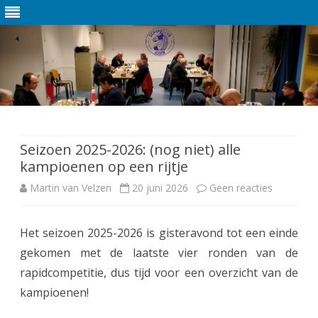
Ga
direct
naar
de
Seizoen 2025-2026: (nog niet) alle
inhoud
kampioenen op een rijtje
Martin van Velzen
20 juni 2026
Geen reacties
o
p
Het seizoen 2025-2026 is gisteravond tot een einde
S
gekomen met de laatste vier ronden van de
e
rapidcompetitie, dus tijd voor een overzicht van de
i
kampioenen!
z