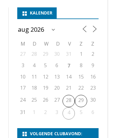
ASSEN 1
BSSK ASSEN
DEELNEMERSLIJST 2026
2026
B
KALENDER
ASSEN 2
ASSEN I
OPEN DRENTSE TOERNOOIEN
UITSLAGEN 2025
WEEKENDTOERNOOI
G
ASSEN 3
ASSEN II
KNSB-COMPETITIE
VERSLAG 2024
JEUGDTOERNOOI
E
NOSBO-BEKER
NOSBO-COMPETITIE
OPEN
P
M
D
W
D
V
Z
Z
UITSLAGEN 2024
RAPIDTOERNOOI
27
28
29
30
31
1
2
KNSB-JEUGDCOMPETITIE
T/M 1900
UITSLAGEN 2023
3
4
5
6
8
9
7
T/M 1700
10
11
12
13
14
15
16
17
18
19
20
21
22
23
ERS VAN SCHAAKCLUB
24
25
26
27
30
28
29
31
1
2
3
5
6
4
VOLGENDE CLUBAVOND: