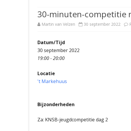
JUBILEUMBIJEENKOMST
KNSB-COMP
30-minuten-competitie 
JUBILEUMVIERKAMPEN
UITSLAGEN
NOSBO-CO
Martin van Velzen
30 september 2022
INTERNE C
Datum/Tijd
30 september 2022
19:00 - 20:00
Locatie
't Markehuus
Bijzonderheden
Za: KNSB-jeugdcompetitie dag 2