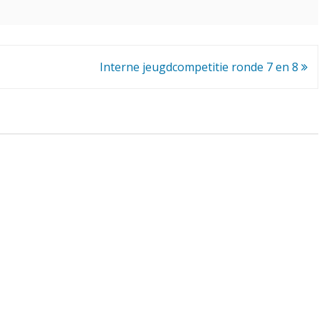
t
e
n
Interne jeugdcompetitie ronde 7 en 8
-
c
o
m
p
e
t
i
t
i