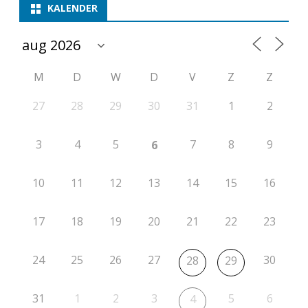
m
KALENDER
p
e
M
D
W
D
V
Z
Z
t
i
27
28
29
30
31
1
2
t
3
4
5
7
8
9
6
i
e
10
11
12
13
14
15
16
r
17
18
19
20
21
22
23
o
n
24
25
26
27
30
28
29
d
e
31
1
2
3
5
6
4