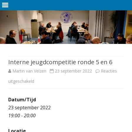
Ga
direct
naar
de
Interne jeugdcompetitie ronde 5 en 6
inhoud
Martin van Velzen
23 september 2022
Reacties
uitgeschakeld
v
o
Datum/Tijd
o
23 september 2022
r
19:00 - 20:00
I
Locatie