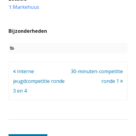
n
't Markehuus
t
e
Bijzonderheden
r
n
e
j
Bericht
Interne
30-minuten-competitie
e
navigatie
jeugdcompetitie ronde
ronde 1
u
3 en 4
g
d
c
o