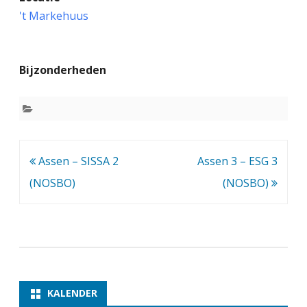
s
't Markehuus
s
e
Bijzonderheden
n
2
–
V
Bericht
Assen – SISSA 2
Assen 3 – ESG 3
a
navigatie
(NOSBO)
(NOSBO)
l
t
h
e
r
KALENDER