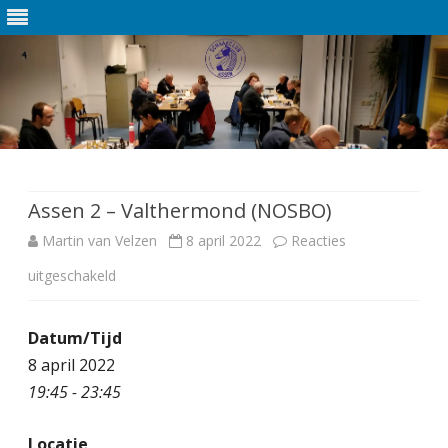
Ga
direct
naar
de
Assen 2 – Valthermond (NOSBO)
inhoud
Martin van Velzen
8 april 2022
Reacties
uitgeschakeld
v
o
Datum/Tijd
o
8 april 2022
r
19:45 - 23:45
A
Locatie