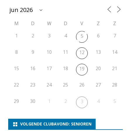
m
o
M
D
W
D
V
Z
Z
n
d
1
2
3
4
6
7
5
(
8
9
10
11
13
14
12
N
O
15
16
17
18
20
21
19
S
22
23
24
25
26
27
28
B
O
29
30
1
2
4
5
3
)
VOLGENDE CLUBAVOND: SENIOREN