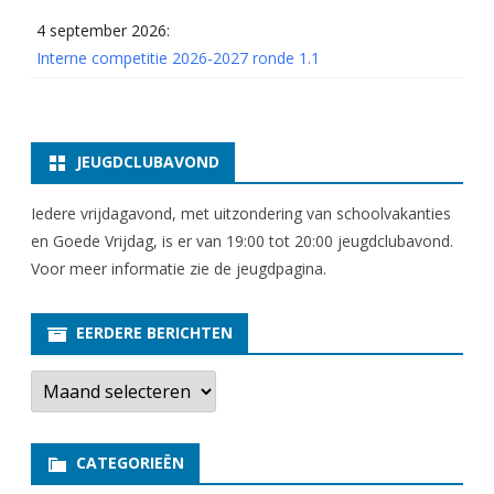
4 september 2026:
Interne competitie 2026-2027 ronde 1.1
JEUGDCLUBAVOND
Iedere vrijdagavond, met uitzondering van schoolvakanties
en Goede Vrijdag, is er van 19:00 tot 20:00 jeugdclubavond.
Voor meer informatie zie
de jeugdpagina
.
EERDERE BERICHTEN
E
e
r
d
e
CATEGORIEËN
r
e