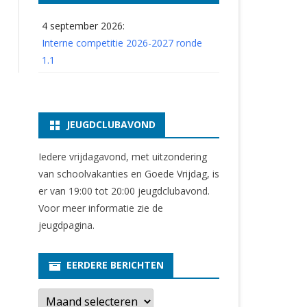
4 september 2026:
Interne competitie 2026-2027 ronde
1.1
JEUGDCLUBAVOND
Iedere vrijdagavond, met uitzondering
van schoolvakanties en Goede Vrijdag, is
er van 19:00 tot 20:00 jeugdclubavond.
Voor meer informatie zie
de
jeugdpagina
.
EERDERE BERICHTEN
E
e