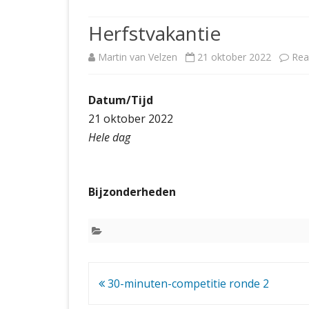
JUBILEUMBIJEENKOMST
KNSB-COMP
Herfstvakantie
JUBILEUMVIERKAMPEN
UITSLAGEN
NOSBO-CO
Martin van Velzen
21 oktober 2022
Rea
INTERNE C
Datum/Tijd
21 oktober 2022
Hele dag
Bijzonderheden
Bericht
30-minuten-competitie ronde 2
navigatie