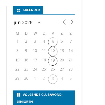
ASSEN 1
BSSK ASSEN
DEELNEMERSLIJST 2026
2026
B
KALENDER
ASSEN 2
ASSEN I
OPEN DRENTSE TOERNOOIEN
UITSLAGEN 2025
WEEKENDTOERNOOI
G
ASSEN 3
ASSEN II
KNSB-COMPETITIE
VERSLAG 2024
JEUGDTOERNOOI
E
NOSBO-BEKER
NOSBO-COMPETITIE
OPEN
P
M
D
W
D
V
Z
Z
UITSLAGEN 2024
RAPIDTOERNOOI
1
2
3
4
6
7
5
KNSB-JEUGDCOMPETITIE
T/M 1900
UITSLAGEN 2023
8
9
10
11
13
14
12
T/M 1700
15
16
17
18
20
21
19
22
23
24
25
26
27
28
ERS VAN SCHAAKCLUB
29
30
1
2
4
5
3
VOLGENDE CLUBAVOND:
SENIOREN