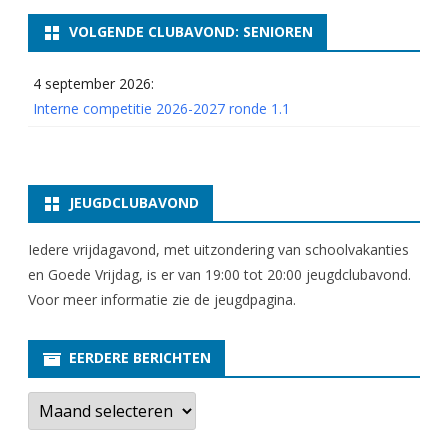
o
VOLGENDE CLUBAVOND: SENIOREN
n
4 september 2026:
d
Interne competitie 2026-2027 ronde 1.1
e
8
JEUGDCLUBAVOND
Iedere vrijdagavond, met uitzondering van schoolvakanties
en Goede Vrijdag, is er van 19:00 tot 20:00 jeugdclubavond.
Voor meer informatie zie
de jeugdpagina
.
EERDERE BERICHTEN
E
e
r