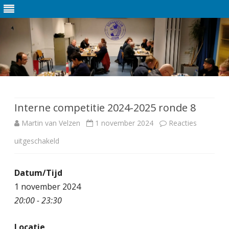
Ga
direct
naar
de
Interne competitie 2024-2025 ronde 8
inhoud
Martin van Velzen
1 november 2024
Reacties
uitgeschakeld
v
o
Datum/Tijd
o
1 november 2024
r
20:00 - 23:30
I
Locatie