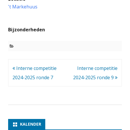
n
't Markehuus
t
e
Bijzonderheden
r
n
e
c
Bericht
Interne competitie
Interne competitie
o
navigatie
2024-2025 ronde 7
2024-2025 ronde 9
m
p
e
t
i
KALENDER