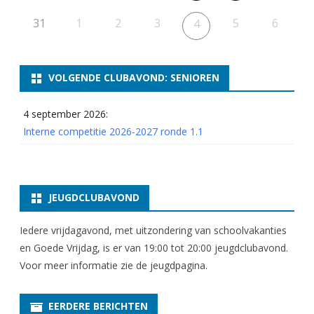
o
31
1
2
3
5
6
4
n
d
VOLGENDE CLUBAVOND: SENIOREN
e
3
4 september 2026:
Interne competitie 2026-2027 ronde 1.1
.
6
JEUGDCLUBAVOND
Iedere vrijdagavond, met uitzondering van schoolvakanties
en Goede Vrijdag, is er van 19:00 tot 20:00 jeugdclubavond.
Voor meer informatie zie
de jeugdpagina
.
EERDERE BERICHTEN