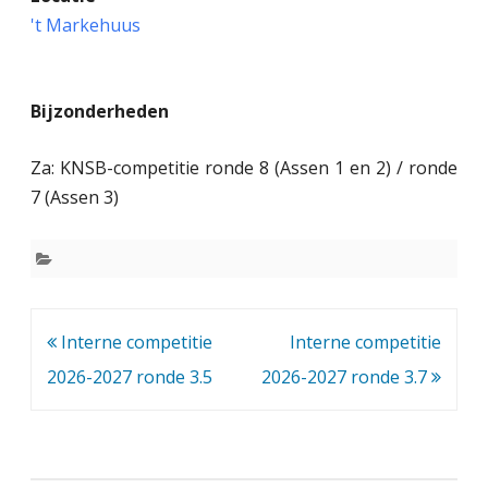
n
't Markehuus
t
e
Bijzonderheden
r
n
Za: KNSB-competitie ronde 8 (Assen 1 en 2) / ronde
e
7 (Assen 3)
c
o
m
Bericht
Interne competitie
Interne competitie
p
navigatie
2026-2027 ronde 3.5
2026-2027 ronde 3.7
e
t
i