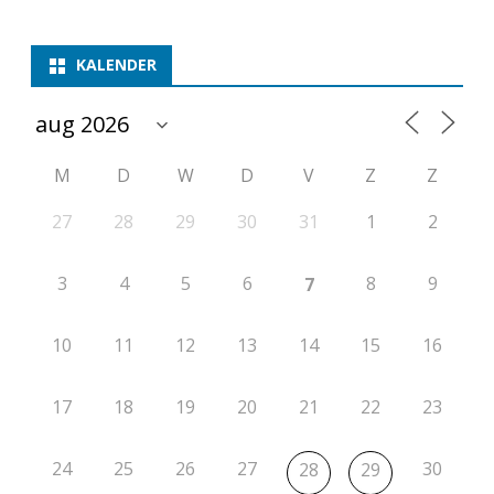
t
i
KALENDER
e
2
0
M
D
W
D
V
Z
Z
2
27
28
29
30
31
1
2
6
-
3
4
5
6
8
9
7
2
10
11
12
13
14
15
16
0
2
17
18
19
20
21
22
23
7
24
25
26
27
30
28
29
r