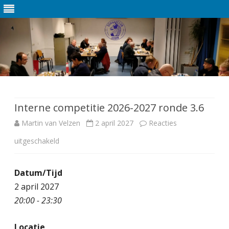
Ga
direct
naar
de
Interne competitie 2026-2027 ronde 3.6
inhoud
Martin van Velzen
2 april 2027
Reacties
uitgeschakeld
v
o
Datum/Tijd
o
2 april 2027
r
20:00 - 23:30
I
Locatie