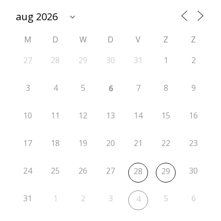
t
i
M
D
W
D
V
Z
Z
e
2
27
28
29
30
31
1
2
0
3
4
5
7
8
9
6
2
6
10
11
12
13
14
15
16
-
17
18
19
20
21
22
23
2
0
24
25
26
27
30
28
29
2
7
31
1
2
3
5
6
4
r