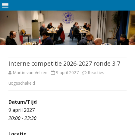
Ga
direct
naar
de
Interne competitie 2026-2027 ronde 3.7
inhoud
Martin van Velzen
9 april 2027
Reacties
uitgeschakeld
v
o
Datum/Tijd
o
9 april 2027
r
20:00 - 23:30
I
Locatie