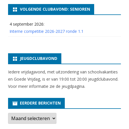
o
VOLGENDE CLUBAVOND: SENIOREN
n
4 september 2026:
d
Interne competitie 2026-2027 ronde 1.1
e
3
.
JEUGDCLUBAVOND
7
Iedere vrijdagavond, met uitzondering van schoolvakanties
en Goede Vrijdag, is er van 19:00 tot 20:00 jeugdclubavond.
Voor meer informatie zie
de jeugdpagina
.
EERDERE BERICHTEN
E
e
r