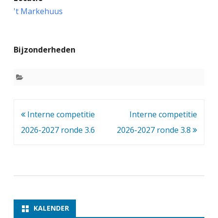
n
't Markehuus
t
e
Bijzonderheden
r
n
e
c
Bericht
Interne competitie
Interne competitie
o
navigatie
2026-2027 ronde 3.6
2026-2027 ronde 3.8
m
p
e
t
i
KALENDER