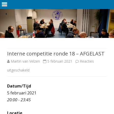
Ga
direct
naar
de
Interne competitie ronde 18 – AFGELAST
inhoud
Martin van Velzen
5 februari 2021
Reacties
uitgeschakeld
v
o
Datum/Tijd
o
5 februari 2021
r
20:00 - 23:45
I
Locatie