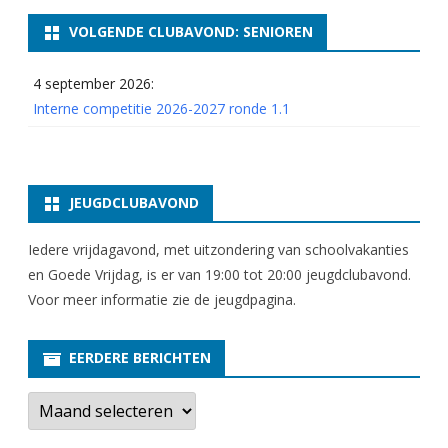
G
VOLGENDE CLUBAVOND: SENIOREN
E
4 september 2026:
L
Interne competitie 2026-2027 ronde 1.1
A
S
T
JEUGDCLUBAVOND
Iedere vrijdagavond, met uitzondering van schoolvakanties
en Goede Vrijdag, is er van 19:00 tot 20:00 jeugdclubavond.
Voor meer informatie zie
de jeugdpagina
.
EERDERE BERICHTEN
E
e
r