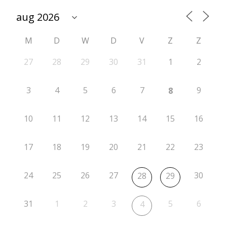
t
i
M
D
W
D
V
Z
Z
e
r
27
28
29
30
31
1
2
o
3
4
5
6
7
9
8
n
d
10
11
12
13
14
15
16
e
17
18
19
20
21
22
23
1
8
24
25
26
27
30
28
29
–
A
31
1
2
3
5
6
4
F