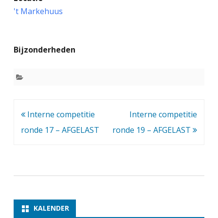
n
't Markehuus
t
e
Bijzonderheden
r
n
e
c
Bericht
Interne competitie
Interne competitie
o
navigatie
ronde 17 – AFGELAST
ronde 19 – AFGELAST
m
p
e
t
i
KALENDER