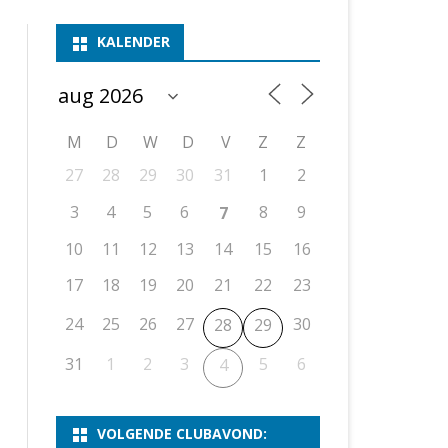
ASSEN 1
BSSK ASSEN
DEELNEMERSLIJST 2026
2026
B
KALENDER
ASSEN 2
ASSEN I
OPEN DRENTSE TOERNOOIEN
UITSLAGEN 2025
WEEKENDTOERNOOI
G
ASSEN 3
ASSEN II
KNSB-COMPETITIE
VERSLAG 2024
JEUGDTOERNOOI
E
NOSBO-BEKER
NOSBO-COMPETITIE
OPEN
P
M
D
W
D
V
Z
Z
UITSLAGEN 2024
RAPIDTOERNOOI
27
28
29
30
31
1
2
KNSB-JEUGDCOMPETITIE
T/M 1900
UITSLAGEN 2023
3
4
5
6
8
9
7
T/M 1700
10
11
12
13
14
15
16
17
18
19
20
21
22
23
ERS VAN SCHAAKCLUB
24
25
26
27
30
28
29
31
1
2
3
5
6
4
VOLGENDE CLUBAVOND: