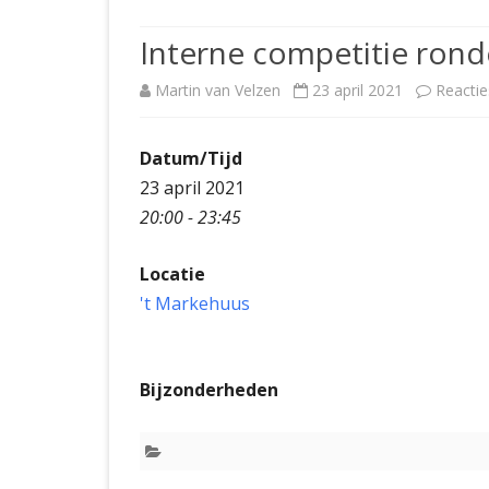
JUBILEUMBIJEENKOMST
KNSB-COMP
Interne competitie rond
JUBILEUMVIERKAMPEN
UITSLAGEN
NOSBO-CO
Martin van Velzen
23 april 2021
Reactie
INTERNE C
Datum/Tijd
23 april 2021
20:00 - 23:45
Locatie
't Markehuus
Bijzonderheden